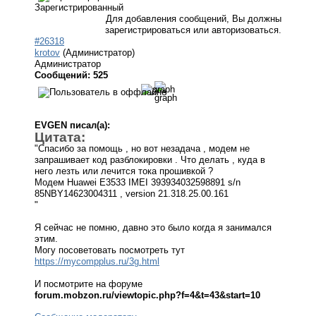
Зарегистрированный
Для добавления сообщений, Вы должны
зарегистрироваться или авторизоваться.
#26318
krotov
(Администратор)
Администратор
Сообщений: 525
EVGEN писал(а):
Цитата:
"Спасибо за помощь , но вот незадача , модем не
запрашивает код разблокировки . Что делать , куда в
него лезть или лечится тока прошивкой ?
Модем Huawei E3533 IMEI 393934032598891 s/n
85NBY14623004311 , version 21.318.25.00.161
"
Я сейчас не помню, давно это было когда я занимался
этим.
Могу посоветовать посмотреть тут
https://mycompplus.ru/3g.html
И посмотрите на форуме
forum.mobzon.ru/viewtopic.php?f=4&t=43&start=10