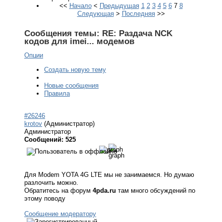
<<
Начало
<
Предыдущая
1
2
3
4
5
6
7
8
Следующая
>
Последняя
>>
Сообщения темы:
RE: Раздача NCK
кодов для imei... модемов
Опции
Создать новую тему
Новые сообщения
Правила
#26246
krotov
(Администратор)
Администратор
Сообщений: 525
Для Modem YOTA 4G LTE мы не занимаемся. Но думаю
разлочить можно.
Обратитесь на форум
4pda.ru
там много обсуждений по
этому поводу
Сообщение модератору