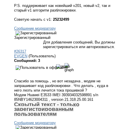
P.S. поддерживает как новейший v201, новый v2, так и
старый v1 алгоритм разблокировки.
Советую начать с v1:
25232499
Сообщение модератору
Зарегистрированный
Для добавления сообщений, Вы должны
зарегистрироваться или авторизоваться.
#26317
EVGEN
(Пользователь)
Сообщений: 3
Спасибо за помощь , но вот незадача , модем не
запрашивает код разблокировки . Что делать , куда в
него лезть или лечится тока прошивкой ?
Модем Huawei E3533 IMEI 393934032598891 s/n
85NBY14623004311 , version 21.318.25.00.161
Скрытый текст - только
зарегистрированным
пользователям
Сообщение модератору