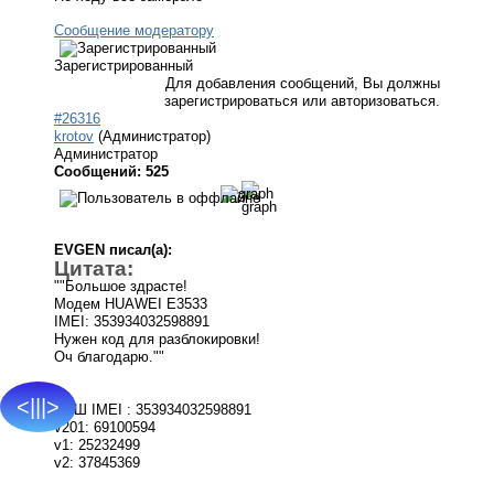
Сообщение модератору
Зарегистрированный
Для добавления сообщений, Вы должны
зарегистрироваться или авторизоваться.
#26316
krotov
(Администратор)
Администратор
Сообщений: 525
EVGEN писал(а):
Цитата:
""Большое здрасте!
Модем HUAWEI E3533
IMEI: 353934032598891
Нужен код для разблокировки!
Оч благодарю.""
<|||>
ВАШ IMEI : 353934032598891
v201: 69100594
v1: 25232499
v2: 37845369