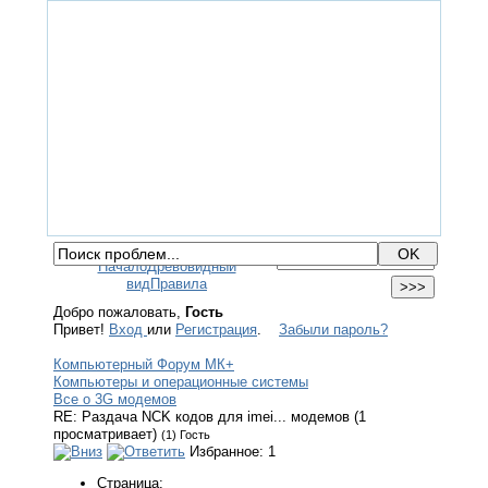
ГЛАВНАЯ
ФОРУМ
ПОМОЩЬ
КОНТАКТЫ
ВХОД / РЕГИСТРАЦИЯ
Начало
Древовидный
вид
Правила
Добро пожаловать,
Гость
Привет!
Вход
или
Регистрация
.
Забыли пароль?
Компьютерный Форум МК+
Компьютеры и операционные системы
Все о 3G модемов
RE: Раздача NCK кодов для imei... модемов (1
просматривает)
(1) Гость
Избранное: 1
Страница: