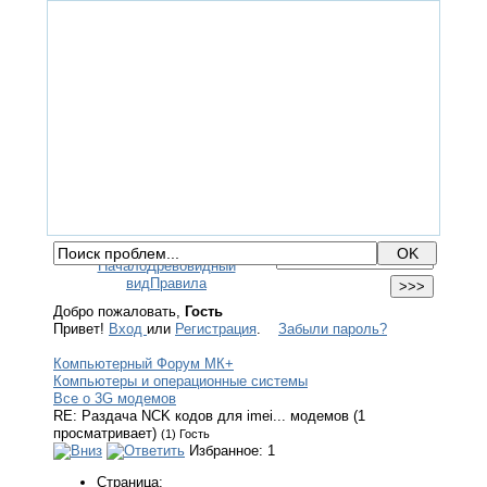
ГЛАВНАЯ
ФОРУМ
ПОМОЩЬ
КОНТАКТЫ
ВХОД / РЕГИСТРАЦИЯ
Начало
Древовидный
вид
Правила
Добро пожаловать,
Гость
Привет!
Вход
или
Регистрация
.
Забыли пароль?
Компьютерный Форум МК+
Компьютеры и операционные системы
Все о 3G модемов
RE: Раздача NCK кодов для imei... модемов (1
просматривает)
(1) Гость
Избранное: 1
Страница: