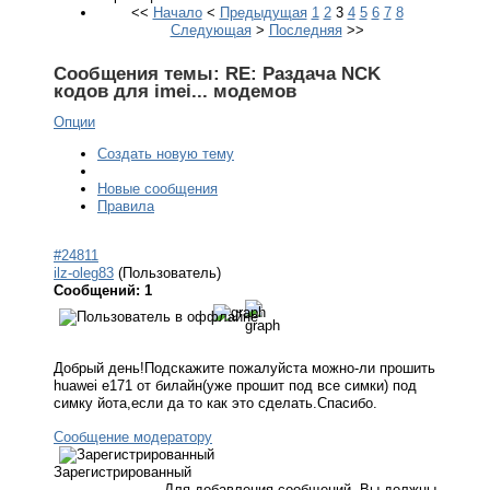
<<
Начало
<
Предыдущая
1
2
3
4
5
6
7
8
Следующая
>
Последняя
>>
Сообщения темы:
RE: Раздача NCK
кодов для imei... модемов
Опции
Создать новую тему
Новые сообщения
Правила
#24811
ilz-oleg83
(Пользователь)
Сообщений: 1
Добрый день!Подскажите пожалуйста можно-ли прошить
huawei e171 от билайн(уже прошит под все симки) под
симку йота,если да то как это сделать.Спасибо.
Сообщение модератору
Зарегистрированный
Для добавления сообщений, Вы должны