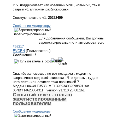
P.S. поддерживает как новейший v201, новый v2, так и
старый v1 алгоритм разблокировки.
Советую начать с v1:
25232499
Сообщение модератору
Зарегистрированный
Для добавления сообщений, Вы должны
зарегистрироваться или авторизоваться.
#26317
EVGEN
(Пользователь)
Сообщений: 3
Спасибо за помощь , но вот незадача , модем не
запрашивает код разблокировки . Что делать , куда в
него лезть или лечится тока прошивкой ?
Модем Huawei E3533 IMEI 393934032598891 s/n
85NBY14623004311 , version 21.318.25.00.161
Скрытый текст - только
зарегистрированным
пользователям
Сообщение модератору