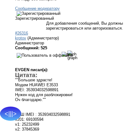
Сообщение модератору
Зарегистрированный
Для добавления сообщений, Вы должны
зарегистрироваться или авторизоваться.
#26316
krotov
(Администратор)
Администратор
Сообщений: 525
EVGEN писал(а):
Цитата:
""Большое здрасте!
Модем HUAWEI E3533
IMEI: 353934032598891
Нужен код для разблокировки!
Оч благодарю.""
<|||>
ВАШ IMEI : 353934032598891
v201: 69100594
v1: 25232499
v2: 37845369