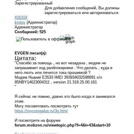
Зарегистрированный
Для добавления сообщений, Вы должны
зарегистрироваться или авторизоваться.
#26318
krotov
(Администратор)
Администратор
Сообщений: 525
EVGEN писал(а):
Цитата:
"Спасибо за помощь , но вот незадача , модем не
запрашивает код разблокировки . Что делать , куда в
него лезть или лечится тока прошивкой ?
Модем Huawei E3533 IMEI 393934032598891 s/n
85NBY14623004311 , version 21.318.25.00.161
"
Я сейчас не помню, давно это было когда я занимался
этим.
Могу посоветовать посмотреть тут
https://mycompplus.ru/3g.html
И посмотрите на форуме
forum.mobzon.ru/viewtopic.php?f=4&t=43&start=10