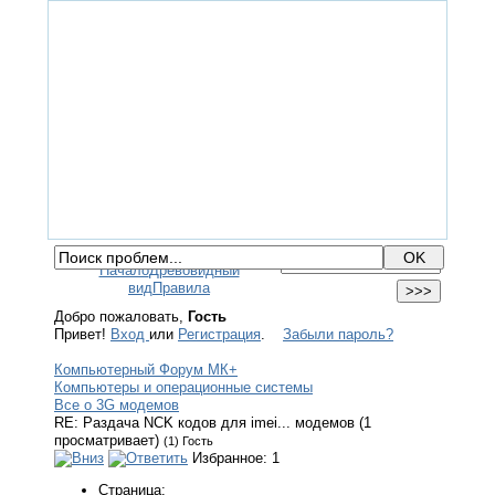
ГЛАВНАЯ
ФОРУМ
ПОМОЩЬ
КОНТАКТЫ
ВХОД / РЕГИСТРАЦИЯ
Начало
Древовидный
вид
Правила
Добро пожаловать,
Гость
Привет!
Вход
или
Регистрация
.
Забыли пароль?
Компьютерный Форум МК+
Компьютеры и операционные системы
Все о 3G модемов
RE: Раздача NCK кодов для imei... модемов (1
просматривает)
(1) Гость
Избранное: 1
Страница: