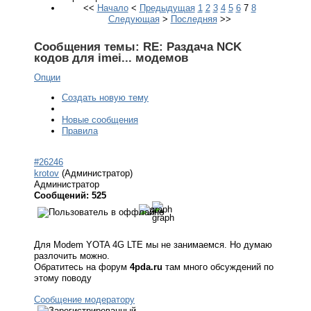
<<
Начало
<
Предыдущая
1
2
3
4
5
6
7
8
Следующая
>
Последняя
>>
Сообщения темы:
RE: Раздача NCK
кодов для imei... модемов
Опции
Создать новую тему
Новые сообщения
Правила
#26246
krotov
(Администратор)
Администратор
Сообщений: 525
Для Modem YOTA 4G LTE мы не занимаемся. Но думаю
разлочить можно.
Обратитесь на форум
4pda.ru
там много обсуждений по
этому поводу
Сообщение модератору