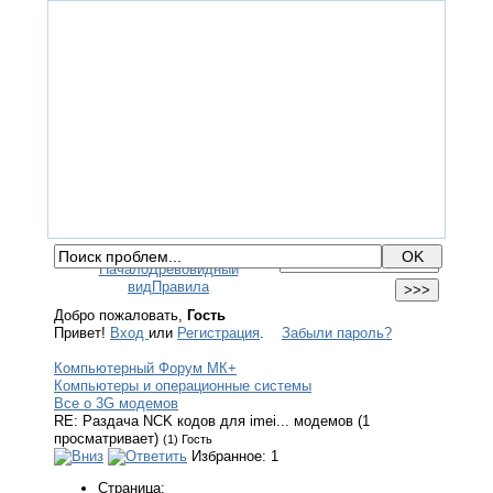
ГЛАВНАЯ
ФОРУМ
ПОМОЩЬ
КОНТАКТЫ
ВХОД / РЕГИСТРАЦИЯ
Начало
Древовидный
вид
Правила
Добро пожаловать,
Гость
Привет!
Вход
или
Регистрация
.
Забыли пароль?
Компьютерный Форум МК+
Компьютеры и операционные системы
Все о 3G модемов
RE: Раздача NCK кодов для imei... модемов (1
просматривает)
(1) Гость
Избранное: 1
Страница: