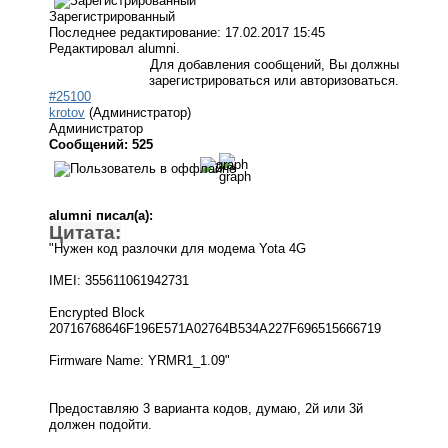
Зарегистрированный
Последнее редактирование: 17.02.2017 15:45
Редактировал alumni.
Для добавления сообщений, Вы должны
зарегистрироваться или авторизоваться.
#25100
krotov
(Администратор)
Администратор
Сообщений: 525
alumni писал(а):
Цитата:
"Нужен код разлочки для модема Yota 4G
IMEI: 355611061942731
Encrypted Block
20716768646F196E571A02764B534A227F696515666719
Firmware Name: YRMR1_1.09"
Предоставляю 3 варианта кодов, думаю, 2й или 3й
должен подойти.