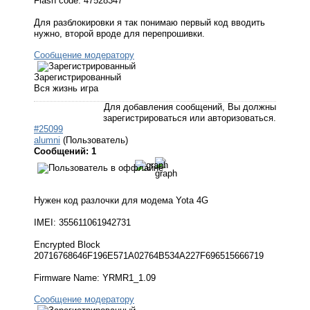
Flash code: 47528347
Для разблокировки я так понимаю первый код вводить
нужно, второй вроде для перепрошивки.
Сообщение модератору
Зарегистрированный
Вся жизнь игра
Для добавления сообщений, Вы должны
зарегистрироваться или авторизоваться.
#25099
alumni
(Пользователь)
Сообщений: 1
Нужен код разлочки для модема Yota 4G
IMEI: 355611061942731
Encrypted Block
20716768646F196E571A02764B534A227F696515666719
Firmware Name: YRMR1_1.09
Сообщение модератору