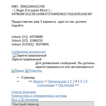
IMEI: 355611064151785
-- [ Begin Encrypted Block ] --
5479636F101C6E1A58637270485D462173161E651A6C66"
Предоставляю вам 3 варианта, один из них должен
подойти.
Unlock (V1): 44709680
Unlock (V2): 11984224
Unlock (V3/201): 35379955
Сообщение модератору
Зарегистрированный
Для добавления сообщений, Вы должны
зарегистрироваться или авторизоваться.
Страница:
<<
Начало
<
Предыдущая
1
2
3
4
5
6
7
8
Следующая
>
Последняя
>>
Список форумов
Компьютеры и операционные системы
Все о 3G модемов