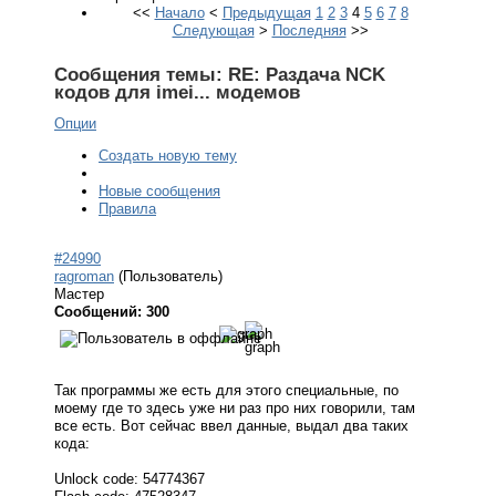
<<
Начало
<
Предыдущая
1
2
3
4
5
6
7
8
Следующая
>
Последняя
>>
Сообщения темы:
RE: Раздача NCK
кодов для imei... модемов
Опции
Создать новую тему
Новые сообщения
Правила
#24990
ragroman
(Пользователь)
Мастер
Сообщений: 300
Так программы же есть для этого специальные, по
моему где то здесь уже ни раз про них говорили, там
все есть. Вот сейчас ввел данные, выдал два таких
кода:
Unlock code: 54774367