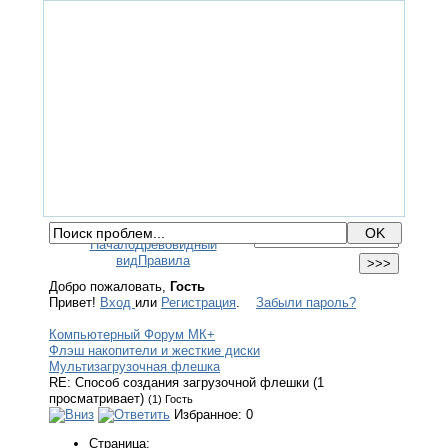
ГЛАВНАЯ
ФОРУМ
ПОМОЩЬ
КОНТАКТЫ
ВХОД / РЕГИСТРАЦИЯ
Начало
Древовидный
вид
Правила
Добро пожаловать,
Гость
Привет!
Вход
или
Регистрация
.
Забыли пароль?
Компьютерный Форум МК+
Флэш накопители и жесткие диски
Мультизагрузочная флешка
RE: Способ создания загрузочной флешки (1
просматривает)
(1) Гость
Избранное: 0
Страница: