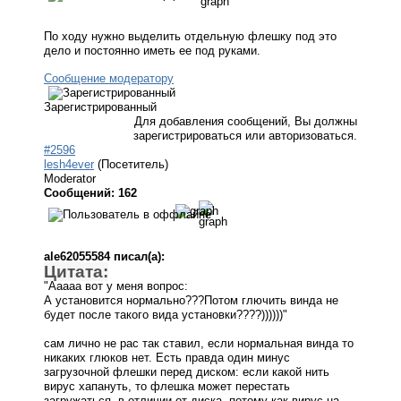
По ходу нужно выделить отдельную флешку под это
дело и постоянно иметь ее под руками.
Сообщение модератору
Зарегистрированный
Для добавления сообщений, Вы должны
зарегистрироваться или авторизоваться.
#2596
lesh4ever
(Посетитель)
Moderator
Сообщений: 162
ale62055584 писал(а):
Цитата:
"Ааааа вот у меня вопрос:
А установится нормально???Потом глючить винда не
будет после такого вида установки????))))))"
сам лично не рас так ставил, если нормальная винда то
никаких глюков нет. Есть правда один минус
загрузочной флешки перед диском: если какой нить
вирус хапануть, то флешка может перестать
загружаться, в отличии от диска, потому как вирус на