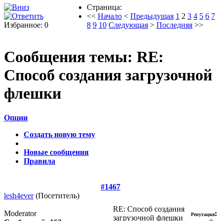
Страница:
<<
Начало
<
Предыдущая
1
2
3
4
5
6
7
Избранное: 0
8
9
10
Следующая
>
Последняя
>>
Сообщения темы:
RE:
Способ создания загрузочной
флешки
Опции
Создать новую тему
Новые сообщения
Правила
#1467
lesh4ever
(Посетитель)
RE: Способ создания
Moderator
:
Репутация
загрузочной флешки