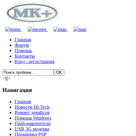
Главная
Форум
Помощь
Контакты
Вход / регистрация
<|||>
Навигация
Главная
Новости Hi-Tech
Ремонт девайсов
Помощь Windows
Flash-накопители
USB 3G модемы
Прошивки PSP