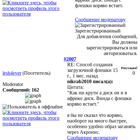
флешки коряво встает.
Сообщение модератору
Зарегистрированный
Для добавления сообщений,
Вы должны
зарегистрироваться или
авторизоваться.
#2007
RE: Способ создания
:
Репутация
загрузочной флешки
15
lesh4ever
(Посетитель)
0
г., 1 мес. назад
nikrab2010 писал(а):
Moderator
Цитата:
Сообщений: 162
"Как ни крути а диск он и в
африке диск. Винда с флешки
коряво встает."
я бы не сказал что коряво,
наоборот на много быстрее,
особенно удобно образ заганять
через Акронис.
Сообщение модератору