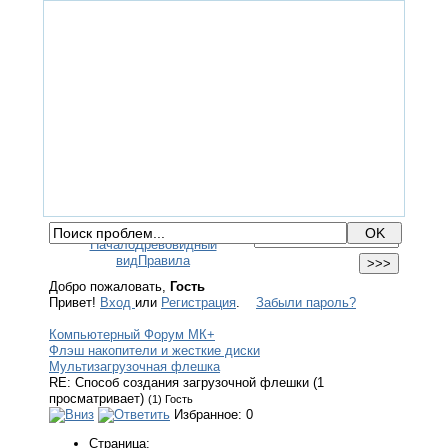
ГЛАВНАЯ
ФОРУМ
ПОМОЩЬ
КОНТАКТЫ
ВХОД / РЕГИСТРАЦИЯ
Начало
Древовидный
вид
Правила
Добро пожаловать,
Гость
Привет!
Вход
или
Регистрация
.
Забыли пароль?
Компьютерный Форум МК+
Флэш накопители и жесткие диски
Мультизагрузочная флешка
RE: Способ создания загрузочной флешки (1
просматривает)
(1) Гость
Избранное: 0
Страница: