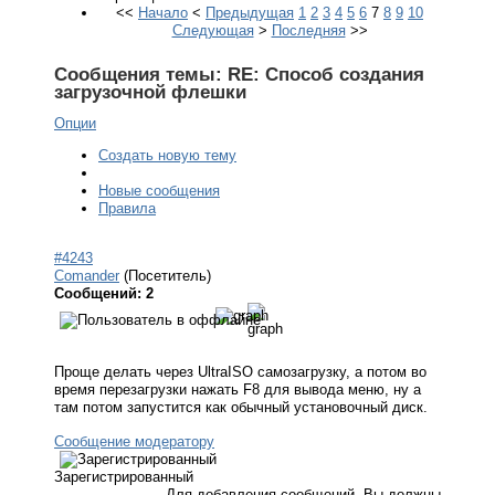
<<
Начало
<
Предыдущая
1
2
3
4
5
6
7
8
9
10
Следующая
>
Последняя
>>
Сообщения темы:
RE: Способ создания
загрузочной флешки
Опции
Создать новую тему
Новые сообщения
Правила
#4243
Comander
(Посетитель)
Сообщений: 2
Проще делать через UltraISO самозагрузку, а потом во
время перезагрузки нажать F8 для вывода меню, ну а
там потом запустится как обычный установочный диск.
Сообщение модератору
Зарегистрированный
Для добавления сообщений, Вы должны