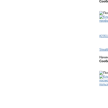
Сооб
#2351
Stealt
Начи
Сооб