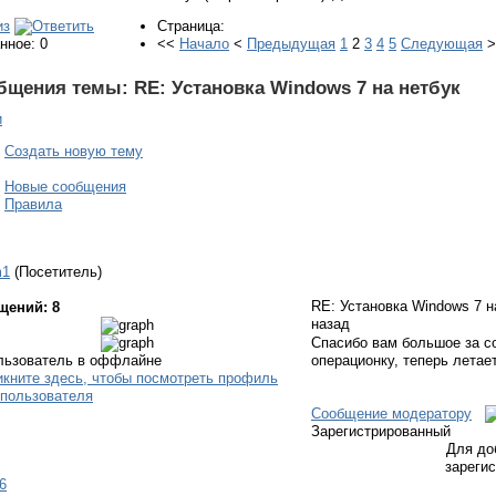
Страница:
нное: 0
<<
Начало
<
Предыдущая
1
2
3
4
5
Следующая
бщения темы:
RE: Установка Windows 7 на нетбук
и
Создать новую тему
Новые сообщения
Правила
m1
(Посетитель)
RE: Установка Windows 7 н
щений: 8
назад
Спасибо вам большое за с
операционку, теперь летае
Сообщение модератору
Зарегистрированный
Для до
зареги
6