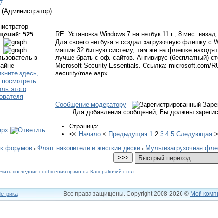
7
(Администратор)
нистратор
RE: Установка Windows 7 на нетбук
11 г., 8 мес. назад
щений: 525
Для своего нетбука я создал загрузочную флешку с W
машин 32 битную систему, там же на флешке находят
лучше брать с оф. сайтов. Антивирус (бесплатный) с
Microsoft Security Essentials. Ссылка: microsoft.com/R
security/mse.aspx
Сообщение модератору
Заре
Для добавления сообщений, Вы должны зарегис
Страница:
<<
Начало
<
Предыдущая
1
2
3
4
5
Следующая
ок форумов
Флэш накопители и жесткие диски
Мультизагрузочная фл
Все права защищены. Copyright
2008
-2026 ©
Мой комп