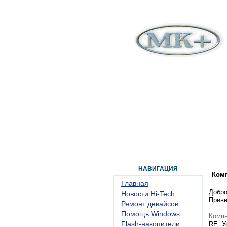
ГЛАВНАЯ
ФОРУМ
ПОМОЩЬ
КОН
НАВИГАЦИЯ
Ком
Главная
Добро
Новости Hi-Tech
Прив
Ремонт девайсов
Помощь Windows
Комп
Flash-накопители
RE: У