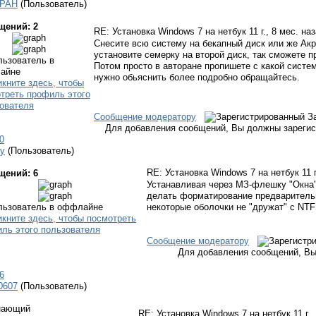
PAH
(Пользователь)
щений: 2
RE: Установка Windows 7 на нетбук
11 г., 8 мес. на
Снесите всю систему на бекапный диск или же Акр
установите семерку на второй диск, так сможете п
Потом просто в авторане пропишете с какой систем
нужно обьяснить более подробно обращайтесь.
Сообщение модератору
З
Для добавления сообщений, Вы должны зарегис
0
y
(Пользователь)
RE: Установка Windows 7 на нетбук
11 
щений: 6
Устанавливая через МЗ-флешку "Окна
делать форматирование предварительн
некоторые оболочки не "дружат" с NTF
Сообщение модератору
Для добавления сообщений, Вы
6
0607
(Пользователь)
нающий
RE: Установка Windows 7 на нетбук
11 г.