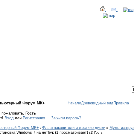
ТАКТЫ
ВХОД / РЕГИСТРАЦИЯ
пьютерный Форум МК+
Начало
Древовидный вид
Правила
 пожаловать,
Гость
ет!
Вход
или
Регистрация
.
Забыли пароль?
ьютерный Форум МК+
Флэш накопители и жесткие диски
Мультизагру
становка Windows 7 на нетбук (1 просматривает)
(1) Гость