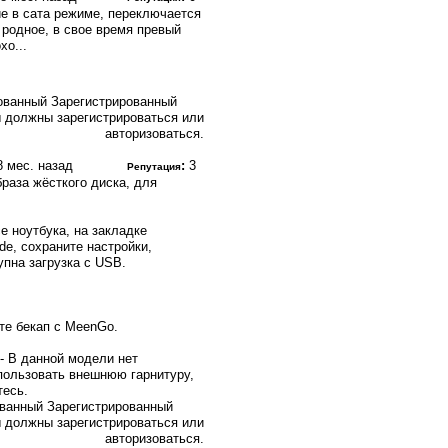
е в сата режиме, переключается
к родное, в свое время превый
хо...
Зарегистрированный
 должны зарегистрироваться или
авторизоваться.
 8 мес. назад
:
3
Репутация
раза жёсткого диска, для
е ноутбука, на закладке
de, сохраните настройки,
упна загрузка с USB.
те бекап с MeenGo.
"- В данной модели нет
пользовать внешнюю гарнитуру,
тесь.
Зарегистрированный
 должны зарегистрироваться или
авторизоваться.