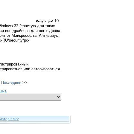
:
10
Репутация
indows 32 (советую для таких
ся все драйвера для него. Дрова
тоит от Майкрософта: Антивирус
U-RU/security/pc-
гистрированный
трироваться или авторизоваться.
>
Последняя
>>
ешка
ьютер плюс