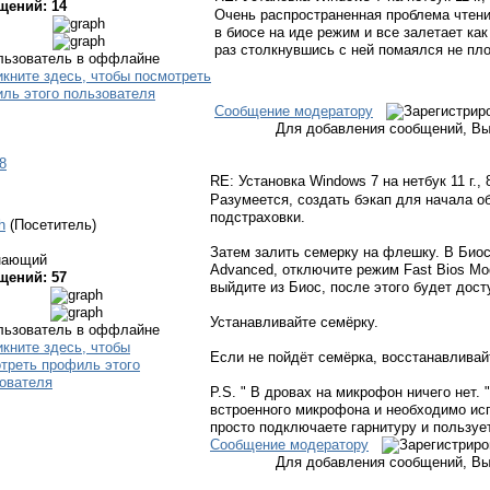
щений: 14
Очень распространенная проблема чтени
в биосе на иде режим и все залетает ка
раз столкнувшись с ней помаялся не пло
Сообщение модератору
Для добавления сообщений, Вы
8
RE: Установка Windows 7 на нетбук
11 г.,
Разумеется, создать бэкап для начала об
подстраховки.
h
(Посетитель)
Затем залить семерку на флешку. В Биос
нающий
Advanced, отключите режим Fast Bios Mo
щений: 57
выйдите из Биос, после этого будет дост
Устанавливайте семёрку.
Если не пойдёт семёрка, восстанавливай
P.S. " В дровах на микрофон ничего нет. 
встроенного микрофона и необходимо ис
просто подключаете гарнитуру и пользуе
Сообщение модератору
Для добавления сообщений, Вы