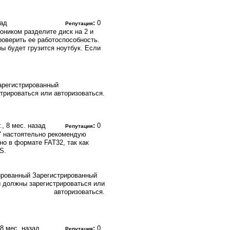
зад
:
0
Репутация
оником разделите диск на 2 и
роверить ее работоспособность.
ы будет грузится ноутбук. Если
арегистрированный
трироваться или авторизоваться.
г., 8 мес. назад
:
0
Репутация
" настоятельно рекомендую
о в формате FAT32, так как
S.
Зарегистрированный
 должны зарегистрироваться или
авторизоваться.
, 8 мес. назад
:
0
Репутация