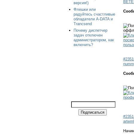
BETE
версия!)
Флешки или
Сооб
радуйтесь счастливые
обладатели A-DATA и
Trancsend
Почему диспетчер
задач отключен
администратором, как
включить?
#2351
numm
Сооб
#2351
artem
Начи