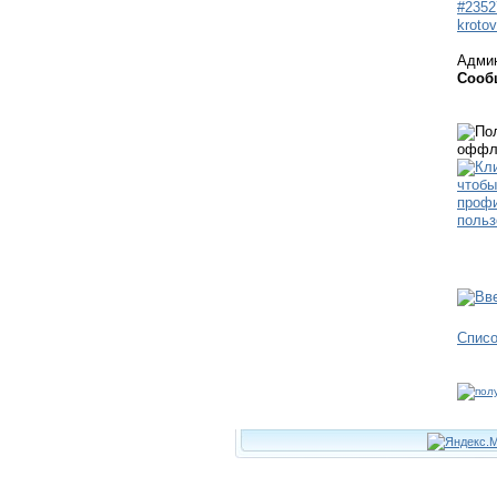
#2352
krotov
Адми
Сооб
Спис