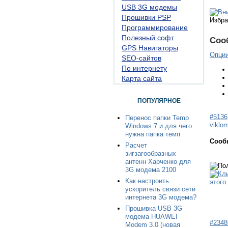
USB 3G модемы
Прошивки PSP
Избра
Программирование
Полезный софт
Соо
GPS Навигаторы
Опци
SEO-сайтов
По интернету
Карта сайта
ПОПУЛЯРНОЕ
#5136
Перенос папки Temp
viklo
Windows 7 и для чего
нужна папка темп
Сооб
Расчет
зигзагообразных
антенн Харченко для
3G модема 2100
Как настроить
ускоритель связи сети
интернета 3G модема?
Прошивка USB 3G
модема HUAWEI
#2348
Modem 3.0 (новая