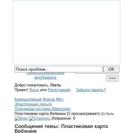
ГЛАВНАЯ
ФОРУМ
ПОМОЩЬ
КОНТАКТЫ
ВХОД / РЕГИСТРАЦИЯ
Начало
Древовидный
вид
Правила
Добро пожаловать,
Гость
Привет!
Вход
или
Регистрация
.
Забыли пароль?
Компьютерный Форум МК+
Электронные деньги
Платежная система Webmoney
Пластиковая карта Вебмани (1 просматривает)
(1) Гость
Избранное: 0
Сообщения темы:
Пластиковая карта
Вебмани