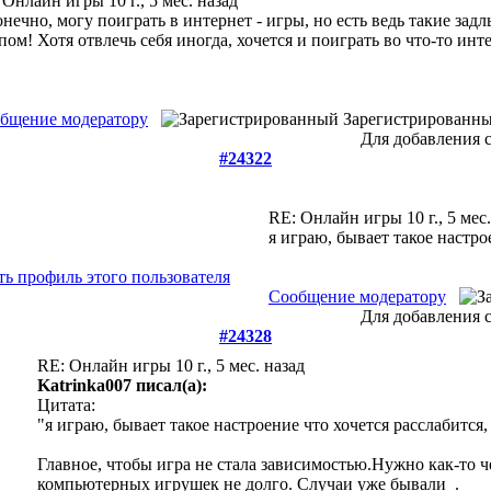
 Онлайн игры
10 г., 5 мес. назад
онечно, могу поиграть в интернет - игры, но есть ведь такие за
пом! Хотя отвлечь себя иногда, хочется и поиграть во что-то инт
бщение модератору
Зарегистрированн
Для добавления 
#24322
RE: Онлайн игры
10 г., 5 мес
я играю, бывает такое настро
Сообщение модератору
Для добавления 
#24328
RE: Онлайн игры
10 г., 5 мес. назад
Katrinka007 писал(а):
Цитата:
"я играю, бывает такое настроение что хочется расслабится
Главное, чтобы игра не стала зависимостью.Нужно как-то че
компьютерных игрушек не долго. Случаи уже бывали
.