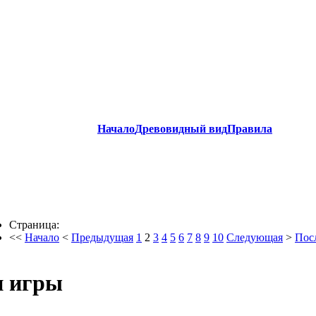
Начало
Древовидный вид
Правила
Страница:
<<
Начало
<
Предыдущая
1
2
3
4
5
6
7
8
9
10
Следующая
>
Пос
 игры