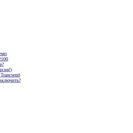
темп
2100
а?
сия!)
Trancsend
 включить?