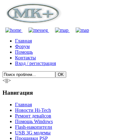
Главная
Форум
Помощь
Контакты
Вход / регистрация
<|||>
Навигация
Главная
Новости Hi-Tech
Ремонт девайсов
Помощь Windows
Flash-накопители
USB 3G модемы
Прошивки PSP