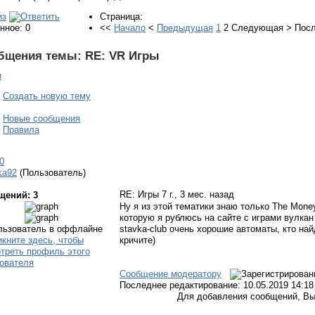
Страница:
нное: 0
<<
Начало
<
Предыдущая
1
2
Следующая
>
Пос
бщения темы:
RE: VR Игры
и
Создать новую тему
Новые сообщения
Правила
0
ka92
(Пользователь)
RE: Игры
7 г., 3 мес. назад
щений: 3
Ну я из этой тематики знаю только The Mone
которую я рублюсь на сайте с играми вулкан 
stavka-club очень хорошие автоматы, кто на
кричите)
Сообщение модератору
Последнее редактирование: 10.05.2019 14:18
Для добавления сообщений, Вы