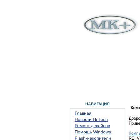
ГЛАВНАЯ
ФОРУМ
ПОМОЩЬ
КОН
НАВИГАЦИЯ
Ком
Главная
Добро
Новости Hi-Tech
Прив
Ремонт девайсов
Помощь Windows
Комп
Flash-накопители
RE: V