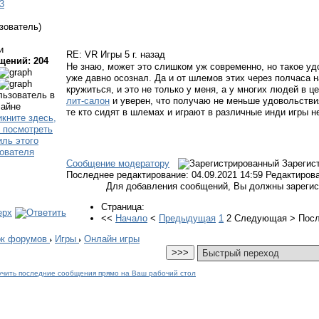
3
зователь)
и
RE: VR Игры
5 г. назад
щений: 204
Не знаю, может это слишком уж современно, но такое уд
уже давно осознал. Да и от шлемов этих через полчаса н
кружиться, и это не только у меня, а у многих людей в 
лит-салон
и уверен, что получаю не меньше удовольстви
те кто сидят в шлемах и играют в различные инди игры н
Сообщение модератору
Зарегис
Последнее редактирование: 04.09.2021 14:59 Редактиров
Для добавления сообщений, Вы должны зарегис
Страница:
<<
Начало
<
Предыдущая
1
2
Следующая
>
Пос
ок форумов
Игры
Онлайн игры