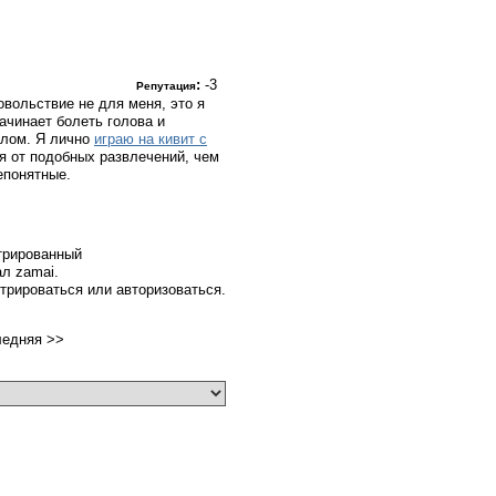
:
-3
Репутация
овольствие не для меня, это я
ачинает болеть голова и
целом. Я лично
играю на кивит с
я от подобных развлечений, чем
епонятные.
трированный
ал zamai.
трироваться или авторизоваться.
ледняя
>>