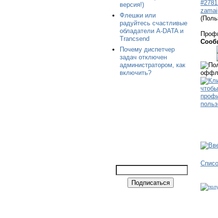
#2781
версия!)
zamai
Флешки или
(Поль
радуйтесь счастливые
обладатели A-DATA и
Проф
Trancsend
Сооб
Почему диспетчер
задач отключен
администратором, как
включить?
Спис