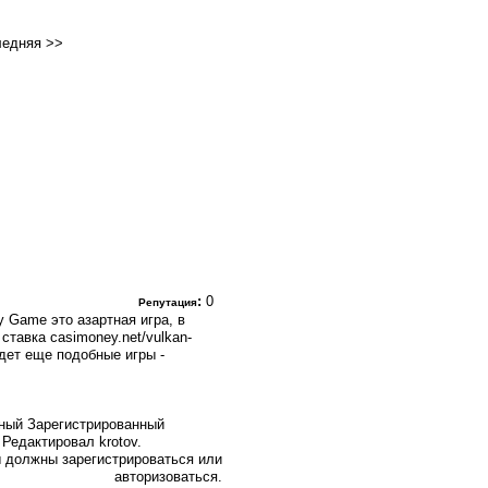
ледняя
>>
:
0
Репутация
y Game это азартная игра, в
ставка casimoney.net/vulkan-
йдет еще подобные игры -
Зарегистрированный
 Редактировал krotov.
 должны зарегистрироваться или
авторизоваться.