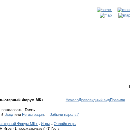
ТАКТЫ
ВХОД / РЕГИСТРАЦИЯ
пьютерный Форум МК+
Начало
Древовидный вид
Правила
 пожаловать,
Гость
ет!
Вход
или
Регистрация
.
Забыли пароль?
ьютерный Форум МК+
Игры
Онлайн игры
R Игры (1 просматривает)
(1) Гость