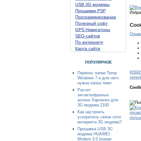
USB 3G модемы
Прошивки PSP
Избра
Программирование
Полезный софт
Соо
GPS Навигаторы
Опци
SEO-сайтов
По интернету
Карта сайта
ПОПУЛЯРНОЕ
#2692
Перенос папки Temp
verev
Windows 7 и для чего
нужна папка темп
Сооб
Расчет
зигзагообразных
антенн Харченко для
3G модема 2100
Как настроить
ускоритель связи сети
интернета 3G модема?
Прошивка USB 3G
модема HUAWEI
Modem 3.0 (новая