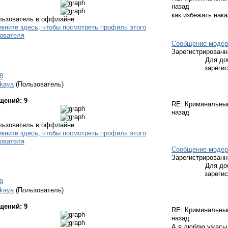
назад
как избежать нака
Сообщение модер
Зарегистрирован
Для до
зареги
8
kaya
(Пользователь)
щений: 9
RE: Криминальн
назад
Сообщение модер
Зарегистрирован
Для до
зареги
9
kaya
(Пользователь)
щений: 9
RE: Криминальн
назад
А я люблю ужасы