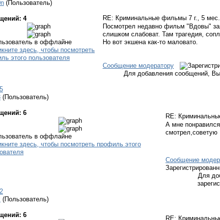
0n
(Пользователь)
RE: Криминальные фильмы
7 г., 5 мес
щений: 4
Посмотрел недавно фильм "Вдовы" зая
слишком слабоват. Там трагедия, сопл
Но вот экшена как-то маловато.
Сообщение модератору
Для добавления сообщений, Вы
5
3
(Пользователь)
щений: 6
RE: Криминальн
А мне понравился
смотрел,советую
Сообщение модер
Зарегистрирован
Для до
зареги
2
k
(Пользователь)
щений: 6
RE: Криминальн