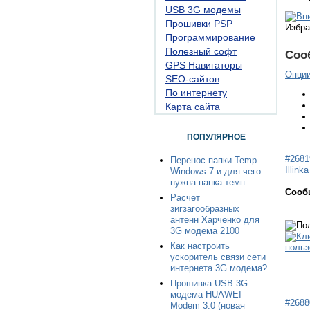
USB 3G модемы
Прошивки PSP
Избра
Программирование
Полезный софт
Соо
GPS Навигаторы
Опци
SEO-сайтов
По интернету
Карта сайта
ПОПУЛЯРНОЕ
#2681
Перенос папки Temp
Illinka
Windows 7 и для чего
нужна папка темп
Сооб
Расчет
зигзагообразных
антенн Харченко для
3G модема 2100
Как настроить
ускоритель связи сети
интернета 3G модема?
Прошивка USB 3G
модема HUAWEI
#2688
Modem 3.0 (новая