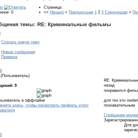
Страница:
нное: 0
<<
Начало
<
Предыдущая
1
2
3
Следующая
>
По
бщения темы:
RE: Криминальные фильмы
и
Создать новую тему
Новые сообщения
Правила
9
(Пользователь)
RE: Криминальн
назад
щений: 9
понравился фильм
для тех кто любит
познавательным
Сообщение модер
Зарегистрирован
Для до
зареги
0