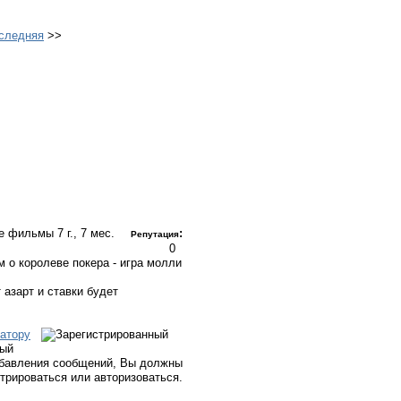
следняя
>>
ые фильмы
7 г., 7 мес.
:
Репутация
0
 о королеве покера - игра молли
 азарт и ставки будет
атору
ный
бавления сообщений, Вы должны
стрироваться или авторизоваться.