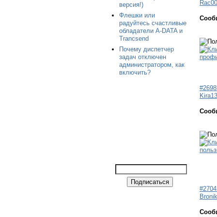
Rac0
версия!)
Флешки или
Сооб
радуйтесь счастливые
обладатели A-DATA и
Trancsend
Почему диспетчер
задач отключен
администратором, как
включить?
#2698
Kira1
Сооб
#2704
Broni
Сооб