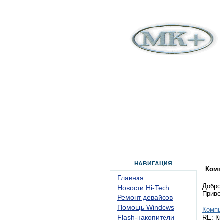
ГЛАВНАЯ
ФОРУМ
ПОМОЩЬ
КОН
НАВИГАЦИЯ
Ком
Главная
Добро
Новости Hi-Tech
Прив
Ремонт девайсов
Помощь Windows
Комп
Flash-накопители
RE: К