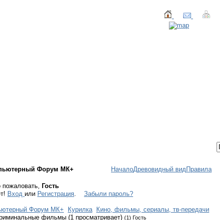
ТАКТЫ
ВХОД / РЕГИСТРАЦИЯ
пьютерный Форум МК+
Начало
Древовидный вид
Правила
 пожаловать,
Гость
ет!
Вход
или
Регистрация
.
Забыли пароль?
ьютерный Форум МК+
Курилка
Кино, фильмы, сериалы, тв-передачи
риминальные фильмы (1 просматривает)
(1) Гость