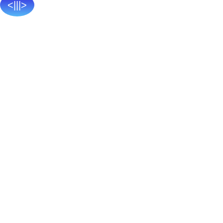
<|||>