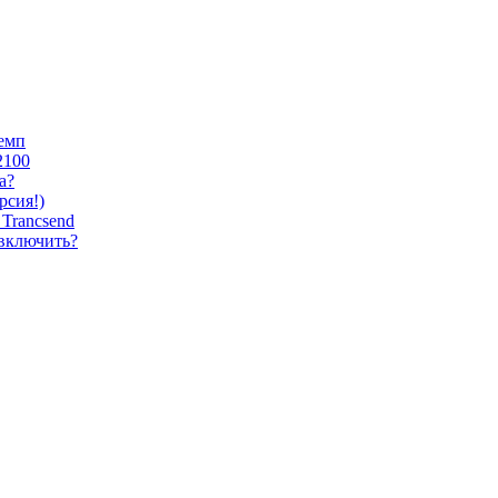
темп
2100
а?
сия!)
Trancsend
 включить?