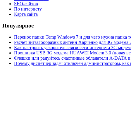
SEO-сайтов
По интернету
Карта сайта
Популярное
Перенос папки Temp Windows 7 и для чего нужна папка 
Расчет зигзагообразных антенн Харченко для 3G модема 
Как настроить ускоритель связи сети интернета 3G модем
Прошивка USB 3G модема HUAWEI Modem 3.0 (новая вер
Флешки или радуйтесь счастливые обладатели A-DATA и 
Почему диспетчер задач отключен администратором, как