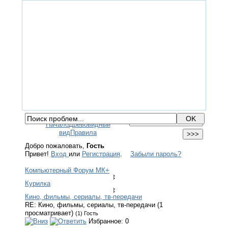
ГЛАВНАЯ
ФОРУМ
ПОМОЩЬ
КОНТАКТЫ
ВХОД / РЕГИСТРАЦИЯ
Начало
Древовидный
вид
Правила
Добро пожаловать,
Гость
Привет!
Вход
или
Регистрация
.
Забыли пароль?
Компьютерный Форум МК+
Курилка
Кино, фильмы, сериалы, тв-передачи
RE: Кино, фильмы, сериалы, тв-передачи (1
просматривает)
(1) Гость
Избранное: 0