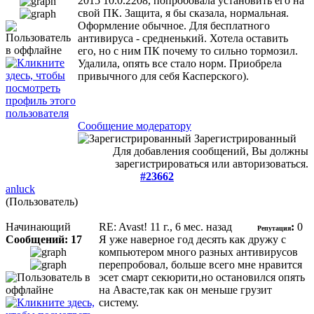
2015 10.0.2208, попробовала установить его на
свой ПК. Защита, я бы сказала, нормальная.
Оформление обычное. Для бесплатного
антивируса - средненький. Хотела оставить
его, но с ним ПК почему то сильно тормозил.
Удалила, опять все стало норм. Приобрела
привычного для себя Касперского).
Сообщение модератору
Зарегистрированный
Для добавления сообщений, Вы должны
зарегистрироваться или авторизоваться.
#23662
anluck
(Пользователь)
Начинающий
RE: Avast!
11 г., 6 мес. назад
:
0
Репутация
Сообщений: 17
Я уже наверное год десять как дружу с
компьютером много разных антивирусов
перепробовал, больше всего мне нравится
эсет смарт секюрити,но остановился опять
на Авасте,так как он меньше грузит
систему.