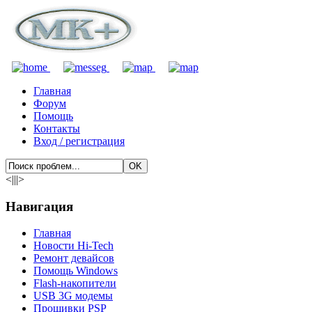
Главная
Форум
Помощь
Контакты
Вход / регистрация
<|||>
Навигация
Главная
Новости Hi-Tech
Ремонт девайсов
Помощь Windows
Flash-накопители
USB 3G модемы
Прошивки PSP