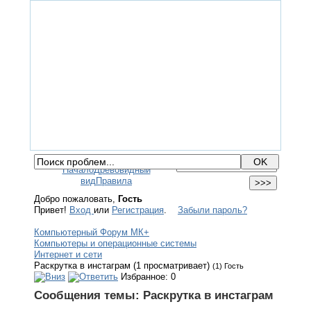
ГЛАВНАЯ
ФОРУМ
ПОМОЩЬ
КОНТАКТЫ
ВХОД / РЕГИСТРАЦИЯ
Начало
Древовидный
вид
Правила
Добро пожаловать,
Гость
Привет!
Вход
или
Регистрация
.
Забыли пароль?
Компьютерный Форум МК+
Компьютеры и операционные системы
Интернет и сети
Раскрутка в инстаграм (1 просматривает)
(1) Гость
Избранное: 0
Сообщения темы:
Раскрутка в инстаграм