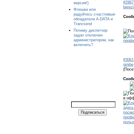
#2967
версия!)
berezi
Флешки или
радуйтесь счастливые
Сооб
обладатели A-DATA и
Trancsend
Почему диспетчер
задач отключен
администратором, как
включить?
#3061
ginibe
(Посе
Сооб