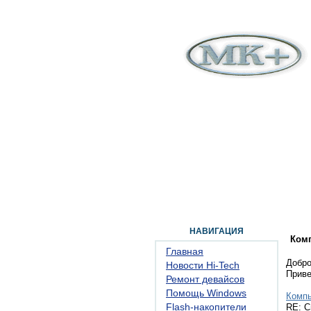
ГЛАВНАЯ
ФОРУМ
ПОМОЩЬ
КОН
НАВИГАЦИЯ
Ком
Главная
Добро
Новости Hi-Tech
Прив
Ремонт девайсов
Помощь Windows
Комп
Flash-накопители
RE: С