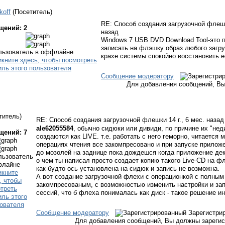
koff
(Посетитель)
RE: Способ создания загрузочной фле
щений: 2
назад
Windows 7 USB DVD Download Tool-это 
записать на флэшку образ любого загруз
крахе системы спокойно восстановить е
Сообщение модератору
Для добавления сообщений, Вы
титель)
RE: Способ создания загрузочной флешки
14 г., 6 мес. назад
ale62055584
, обычно сидюки или дивиди, по причине их "не
щений: 7
создаются как LIVE. т.е. работать с него геморно, читается 
операциях чтения все закомпресовано и при запуске прилож
до мозолей на заднице пока дождешся когда приложение дек
о чем ты написал просто создает копию такого Live-CD на 
как будто ось установлена на сидюк и запись не возможна.
А вот создание загрузочной флехи с операционкой с полным
закомпресованым, с возможностью изменить настройки и за
сессий, что б флеха понималась как диск - такое решение ин
Сообщение модератору
Зарегистри
Для добавления сообщений, Вы должны зарегис