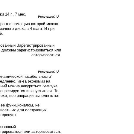
шки
14 г., 7 мес.
:
0
Репутация
прога с помощью которой можно
очного диска-в 4 шага. И при
ё.
Зарегистрированный
 должны зарегистрироваться или
авторизоваться.
:
0
Репутация
динамической писабельности"
медленно, из-за экономии на
ений можна накуриться бамбука
опресируется и запуститься. То
флехе, все операции выполняются
 ее функционалом, не
писать их для следующих
тересует.
рованный
трироваться или авторизоваться.