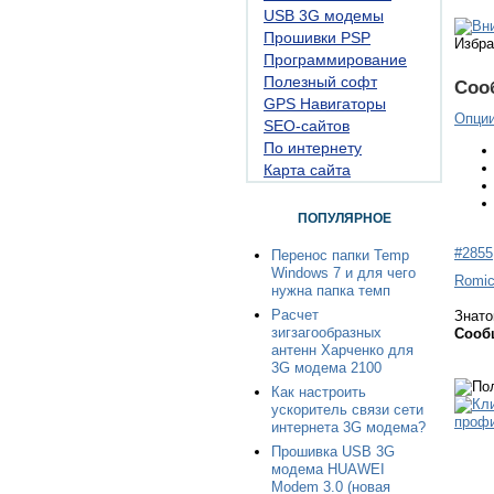
USB 3G модемы
Прошивки PSP
Избра
Программирование
Полезный софт
Соо
GPS Навигаторы
Опци
SEO-сайтов
По интернету
Карта сайта
ПОПУЛЯРНОЕ
#2855
Перенос папки Temp
Windows 7 и для чего
Romi
нужна папка темп
Расчет
Знато
зигзагообразных
Сооб
антенн Харченко для
3G модема 2100
Как настроить
ускоритель связи сети
интернета 3G модема?
Прошивка USB 3G
модема HUAWEI
Modem 3.0 (новая