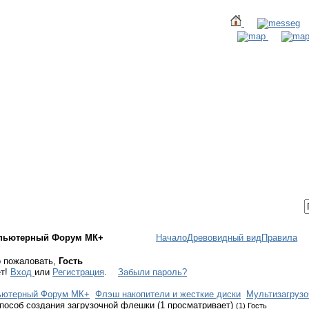
ТАКТЫ
ВХОД / РЕГИСТРАЦИЯ
пьютерный Форум МК+
Начало
Древовидный вид
Правила
 пожаловать,
Гость
ет!
Вход
или
Регистрация
.
Забыли пароль?
ьютерный Форум МК+
Флэш накопители и жесткие диски
Мультизагруз
пособ создания загрузочной флешки (1 просматривает)
(1) Гость