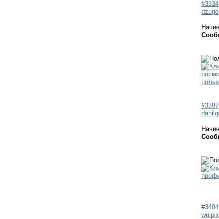
#3334
dzugo
Начи
Сооб
#3397
danil
Начи
Сооб
#3404
wulpix