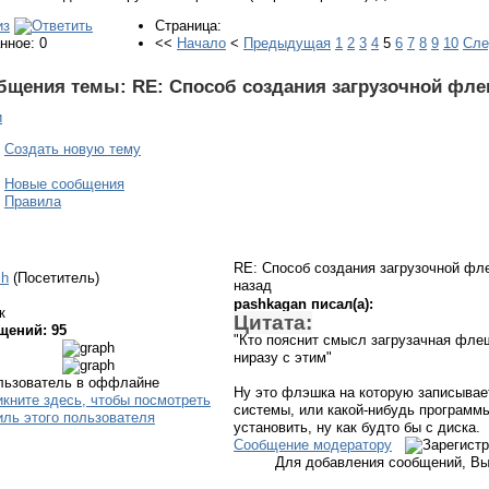
Страница:
нное: 0
<<
Начало
<
Предыдущая
1
2
3
4
5
6
7
8
9
10
Сл
бщения темы:
RE: Способ создания загрузочной фл
и
Создать новую тему
Новые сообщения
Правила
RE: Способ создания загрузочной ф
ch
(Посетитель)
назад
pashkagan писал(а):
к
Цитата:
щений: 95
"Кто пояснит смысл загрузачная флеш
ниразу с этим"
Ну это флэшка на которую записывае
системы, или какой-нибудь программы
установить, ну как будто бы с диска.
Сообщение модератору
Для добавления сообщений, Вы