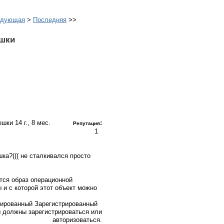
едующая
>
Последняя
>>
ешки
лешки
14 г., 8 мес.
:
Репутация
1
ка?((( не сталкивался просто
тся образ операционной
 и с которой этот объект можно
Зарегистрированный
 должны зарегистрироваться или
авторизоваться.