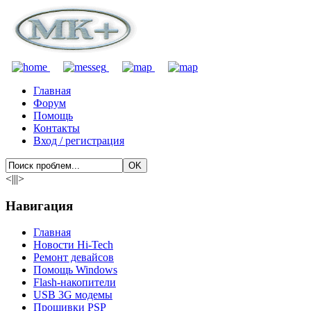
Главная
Форум
Помощь
Контакты
Вход / регистрация
<|||>
Навигация
Главная
Новости Hi-Tech
Ремонт девайсов
Помощь Windows
Flash-накопители
USB 3G модемы
Прошивки PSP