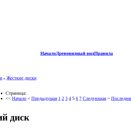
Начало
Древовидный вид
Правила
ки
Жесткие диски
Страница:
<<
Начало
<
Предыдущая
1
2
3
4
5
6
7
Следующая
>
Последня
й диск