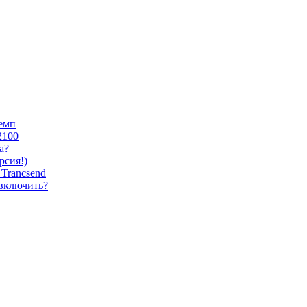
темп
2100
а?
сия!)
Trancsend
 включить?