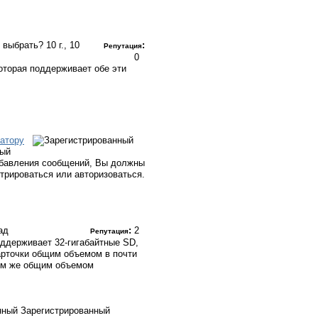
у выбрать?
10 г., 10
:
Репутация
0
которая поддерживает обе эти
атору
ный
бавления сообщений, Вы должны
стрироваться или авторизоваться.
зад
:
2
Репутация
оддерживает 32-гигабайтные SD,
карточки общим объемом в почти
аким же общим объемом
Зарегистрированный