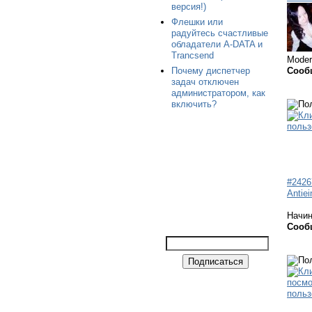
версия!)
Флешки или
радуйтесь счастливые
обладатели A-DATA и
Trancsend
Moder
Почему диспетчер
Сооб
задач отключен
администратором, как
включить?
#2426
Antiei
Начи
Сооб