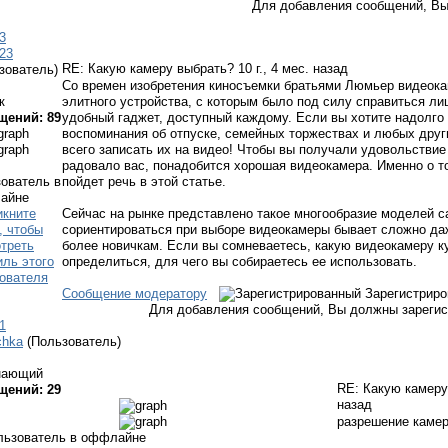
Для добавления сообщений, Вы
3
123
RE: Какую камеру выбрать?
10 г., 4 мес. назад
зователь)
Со времен изобретения киносъемки братьями Люмьер видеока
к
элитного устройства, с которым было под силу справиться л
щений: 89
удобный гаджет, доступный каждому. Если вы хотите надолго
воспоминания об отпуске, семейных торжествах и любых дру
всего записать их на видео! Чтобы вы получали удовольствие 
радовало вас, понадобится хорошая видеокамера. Именно о то
пойдет речь в этой статье.
Сейчас на рынке представлено такое многообразие моделей с
сориентироваться при выборе видеокамеры бывает сложно да
более новичкам. Если вы сомневаетесь, какую видеокамеру к
определиться, для чего вы собираетесь ее использовать.
Сообщение модератору
Зарегистрир
Для добавления сообщений, Вы должны зарегис
1
chka
(Пользователь)
нающий
RE: Какую камер
щений: 29
назад
разрешение каме