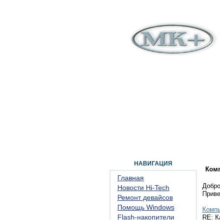
ГЛАВНАЯ
ФОРУМ
ПОМОЩЬ
КОН
НАВИГАЦИЯ
Ком
Главная
Добро
Новости Hi-Tech
Прив
Ремонт девайсов
Помощь Windows
Комп
Flash-накопители
RE: К