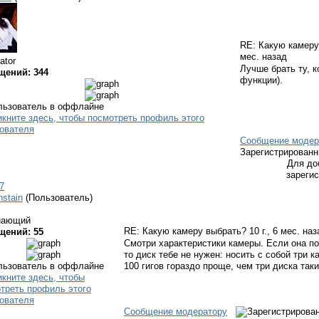
RE: Какую камер
мес. назад
ator
Лучше брать ту, 
щений: 344
функции).
Сообщение модер
Зарегистрирован
Для до
зареги
7
nstain
(Пользователь)
нающий
RE: Какую камеру выбрать?
10 г., 6 мес. на
щений: 55
Смотри характеристики камеры. Если она п
то диск тебе не нужен: носить с собой три 
100 гигов гораздо проще, чем три диска т
Сообщение модератору