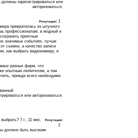
 должны зарегистрироваться или
авторизоваться.
:
1
Репутация
мера превратилась из штучного
ишь профессионалам, в модный и
 сохранить приятные
гих значимых событиях, лучше
от съемки, а качество записи
м, как выбрать видеокамеру, и
амых разных фирм, что
же опытным любителям, а тем
упить, прежде всего необходимо
ованный
трироваться или авторизоваться.
у выбрать?
7 г., 11 мес.
:
Репутация
2
ры должно быть высоким