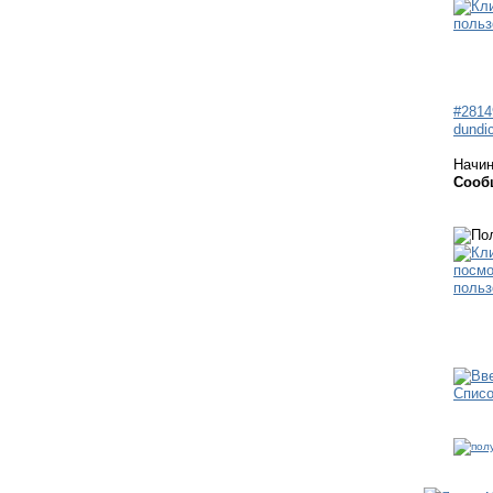
#2814
dundi
Начи
Сооб
Спис