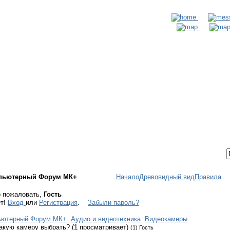
ТАКТЫ
ВХОД / РЕГИСТРАЦИЯ
пьютерный Форум МК+
Начало
Древовидный вид
Правила
 пожаловать,
Гость
ет!
Вход
или
Регистрация
.
Забыли пароль?
ьютерный Форум МК+
Аудио и видеотехника
Видеокамеры
акую камеру выбрать? (1 просматривает)
(1) Гость