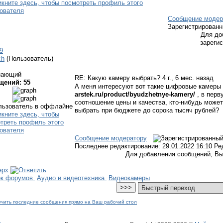
Сообщение модер
Зарегистрирован
Для до
зареги
9
ch
(Пользователь)
нающий
RE: Какую камеру выбрать?
4 г., 6 мес. назад
щений: 55
А меня интересуют вот такие цифровые камеры
arstek.ru/product/byudzhetnye-kamery/
, в перв
соотношение цены и качества, кто-нибудь может
выбрать при бюджете до сорока тысяч рублей?
Сообщение модератору
Последнее редактирование: 29.01.2022 16:10 Ред
Для добавления сообщений, Вы
ок форумов
Аудио и видеотехника
Видеокамеры