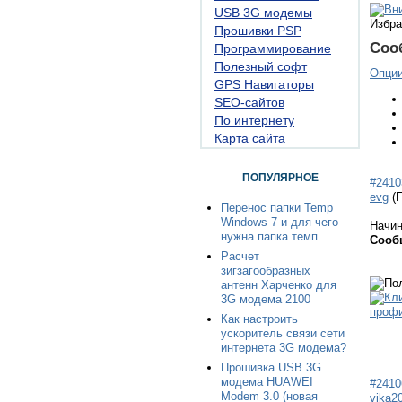
USB 3G модемы
Избра
Прошивки PSP
Соо
Программирование
Полезный софт
Опци
GPS Навигаторы
SEO-сайтов
По интернету
Карта сайта
ПОПУЛЯРНОЕ
#2410
evg
(
Перенос папки Temp
Windows 7 и для чего
Начи
нужна папка темп
Сооб
Расчет
зигзагообразных
антенн Харченко для
3G модема 2100
Как настроить
ускоритель связи сети
интернета 3G модема?
Прошивка USB 3G
модема HUAWEI
#2410
Modem 3.0 (новая
vika2