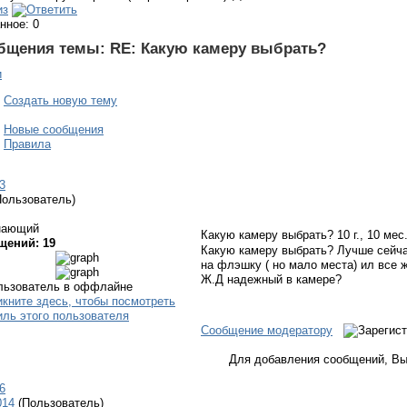
нное: 0
бщения темы:
RE: Какую камеру выбрать?
и
Создать новую тему
Новые сообщения
Правила
3
Пользователь)
нающий
Какую камеру выбрать?
10 г., 10 мес
щений: 19
Какую камеру выбрать? Лучше сейча
на флэшку ( но мало места) ил все 
Ж.Д надежный в камере?
Сообщение модератору
Для добавления сообщений, Вы
6
014
(Пользователь)