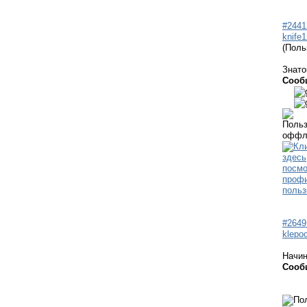
#2441
knife
(Поль
Знато
Сооб
#2649
klepo
Начи
Сооб