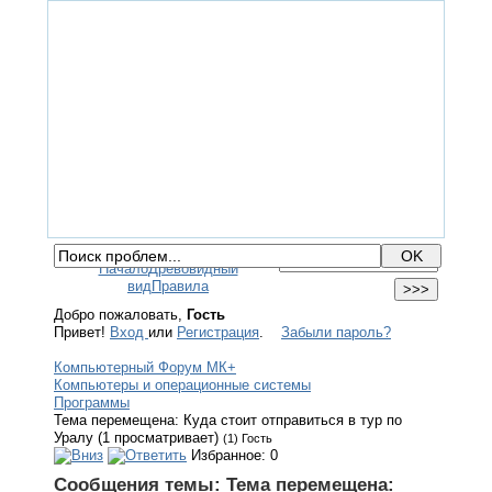
ГЛАВНАЯ
ФОРУМ
ПОМОЩЬ
КОНТАКТЫ
ВХОД / РЕГИСТРАЦИЯ
Начало
Древовидный
вид
Правила
Добро пожаловать,
Гость
Привет!
Вход
или
Регистрация
.
Забыли пароль?
Компьютерный Форум МК+
Компьютеры и операционные системы
Программы
Тема перемещена: Куда стоит отправиться в тур по
Уралу (1 просматривает)
(1) Гость
Избранное: 0
Сообщения темы:
Тема перемещена: