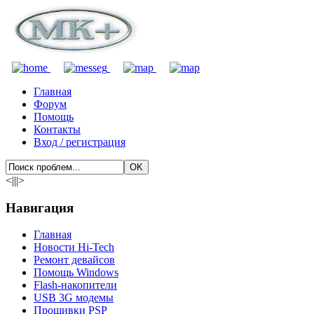
Главная
Форум
Помощь
Контакты
Вход / регистрация
<|||>
Навигация
Главная
Новости Hi-Tech
Ремонт девайсов
Помощь Windows
Flash-накопители
USB 3G модемы
Прошивки PSP