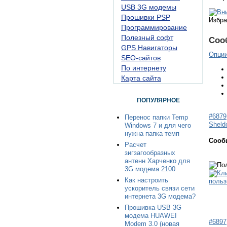
USB 3G модемы
Прошивки PSP
Избра
Программирование
Полезный софт
Соо
GPS Навигаторы
Опци
SEO-сайтов
По интернету
Карта сайта
ПОПУЛЯРНОЕ
#6879
Перенос папки Temp
Sheld
Windows 7 и для чего
нужна папка темп
Сооб
Расчет
зигзагообразных
антенн Харченко для
3G модема 2100
Как настроить
ускоритель связи сети
интернета 3G модема?
Прошивка USB 3G
модема HUAWEI
#6897
Modem 3.0 (новая