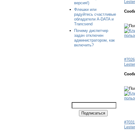
Leste
версия!)
Флешки или
Сооб
радуйтесь счастливые
обладатели A-DATA и
Trancsend
Почему диспетчер
задач отключен
администратором, как
включить?
#7026
Leste
Сооб
#7031
Leste