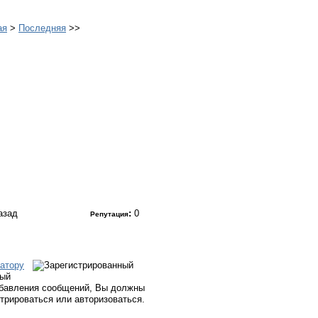
ая
>
Последняя
>>
назад
:
0
Репутация
атору
ный
бавления сообщений, Вы должны
стрироваться или авторизоваться.