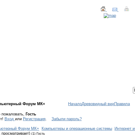
ТАКТЫ
ВХОД / РЕГИСТРАЦИЯ
пьютерный Форум МК+
Начало
Древовидный вид
Правила
 пожаловать,
Гость
ет!
Вход
или
Регистрация
.
Забыли пароль?
ьютерный Форум МК+
Компьютеры и операционные системы
Интернет и
1 просматривает)
(1) Гость