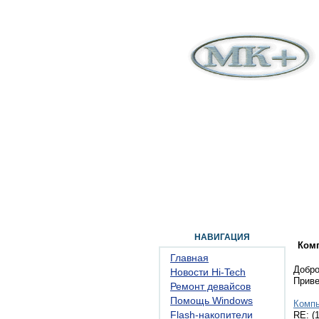
ГЛАВНАЯ
ФОРУМ
ПОМОЩЬ
КОН
НАВИГАЦИЯ
Ком
Главная
Добро
Новости Hi-Tech
Прив
Ремонт девайсов
Помощь Windows
Комп
Flash-накопители
RE: (