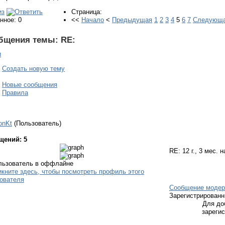
Страница:
нное: 0
<<
Начало
<
Предыдущая
1
2
3
4
5
6
7
Следующ
бщения темы:
RE:
и
Создать новую тему
Новые сообщения
Правила
onKt
(Пользователь)
щений: 5
RE:
12 г., 3 мес. 
Сообщение модер
Зарегистрирован
Для до
зареги