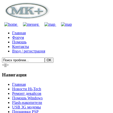
Главная
Форум
Помощь
Контакты
Вход / регистрация
<|||>
Навигация
Главная
Новости Hi-Tech
Ремонт девайсов
Помощь Windows
Flash-накопители
USB 3G модемы
Прошивки PSP