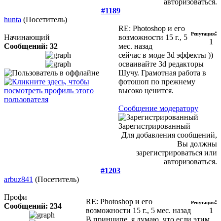
авторизоваться.
#1189
hunta
(Посетитель)
RE: Photoshop и его
:
Репутация
Начинающий
возможности
15 г., 5
1
Сообщений: 32
мес. назад
сейчас в моде 3d эффекты
))
осваивайте 3d редакторы
Шучу. Грамотная работа в
фотошоп по прежнему
высоко ценится.
Сообщение модератору
Зарегистрированный
Для добавления сообщений,
Вы должны
зарегистрироваться или
авторизоваться.
#1203
arbuz841
(Посетитель)
Профи
RE: Photoshop и его
:
Репутация
Сообщений: 234
возможности
15 г., 5 мес. назад
1
В принципе, я думаю, что если этим