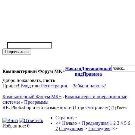
Начало
Древовидный
Компьютерный Форум МК+
вид
Правила
Добро пожаловать,
Гость
Привет!
Вход
или
Регистрация
.
Забыли пароль?
Компьютерный Форум МК+
Компьютеры и операционные
системы
Программы
RE: Photoshop и его возможности (1 просматривает)
(1) Гость
Страница:
<<
Начало
<
Предыдущая
1
2
3
4
5
6
Избранное: 0
7
Следующая
>
Последняя
>>