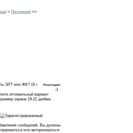
щая
>
Последняя
>>
ать:ЭЛТ или ЖК?
15 г.
:
Репутация
-1
теля оптимальный вариант
 размер экрана 19-22 дюйма.
бавления сообщений, Вы должны
стрироваться или авторизоваться.