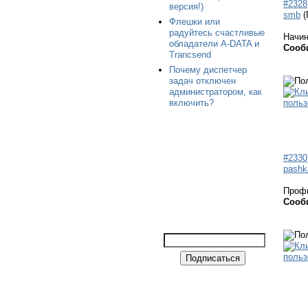
#2328
версия!)
smb
(
Флешки или
радуйтесь счастливые
Начи
обладатели A-DATA и
Сооб
Trancsend
Почему диспетчер
задач отключен
администратором, как
включить?
#2330
pashk
Проф
Сооб