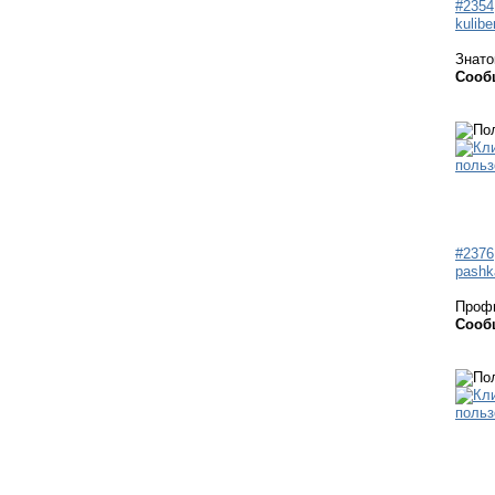
#2354
kulibe
Знато
Сооб
#2376
pashk
Проф
Сооб