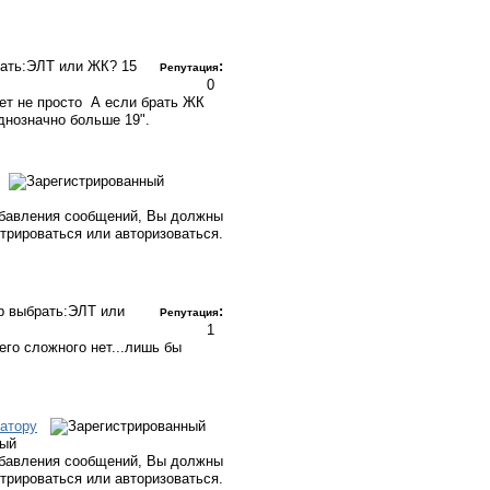
рать:ЭЛТ или ЖК?
15
:
Репутация
0
ет не просто
А если брать ЖК
днозначно больше 19".
бавления сообщений, Вы должны
стрироваться или авторизоваться.
р выбрать:ЭЛТ или
:
Репутация
1
его сложного нет...лишь бы
атору
ный
бавления сообщений, Вы должны
стрироваться или авторизоваться.