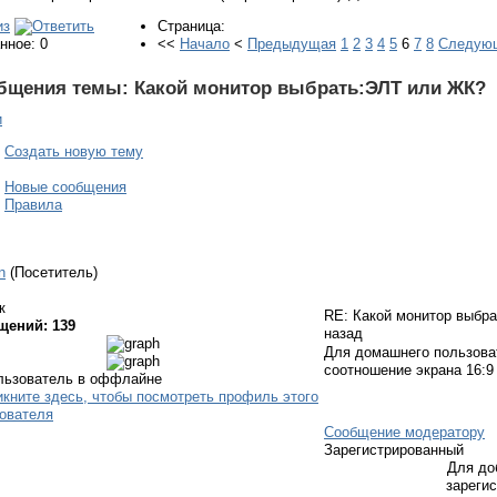
Страница:
нное: 0
<<
Начало
<
Предыдущая
1
2
3
4
5
6
7
8
Следую
бщения темы:
Какой монитор выбрать:ЭЛТ или ЖК?
и
Создать новую тему
Новые сообщения
Правила
n
(Посетитель)
к
RE: Какой монитор выбр
щений: 139
назад
Для домашнего пользова
соотношение экрана 16:9
Сообщение модератору
Зарегистрированный
Для до
зареги