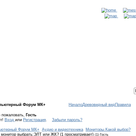
ТАКТЫ
ВХОД / РЕГИСТРАЦИЯ
пьютерный Форум МК+
Начало
Древовидный вид
Правила
 пожаловать,
Гость
ет!
Вход
или
Регистрация
.
Забыли пароль?
ьютерный Форум МК+
Аудио и видеотехника
Мониторы.Какой выбор?
 монитор выбрать:ЭЛТ или ЖК? (1 просматривает)
(1) Гость