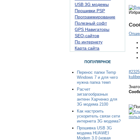
USB 3G модемы
Прошивки PSP
Избра
Программирование
Полезный софт
Соо
GPS Навигаторы
Опци
SEO-сайтов
По интернету
Карта сайта
ПОПУЛЯРНОЕ
#2325
Перенос папки Temp
kulibe
Windows 7 и для чего
нужна папка темп
Знато
Расчет
Сооб
зигзагообразных
антенн Харченко для
3G модема 2100
Как настроить
ускоритель связи сети
интернета 3G модема?
Прошивка USB 3G
модема HUAWEI
Modem 3.0 (новая