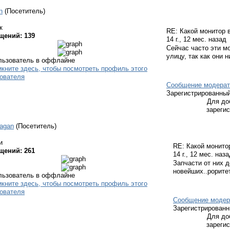
n
(Посетитель)
к
RE: Какой монитор
щений: 139
14 г., 12 мес. назад
Сейчас часто эти м
улицу, так как они 
Сообщение модерат
Зарегистрированны
Для до
зареги
agan
(Посетитель)
и
RE: Какой монито
щений: 261
14 г., 12 мес. наз
Запчасти от них 
новейших..рорите
Сообщение модер
Зарегистрирован
Для до
зареги