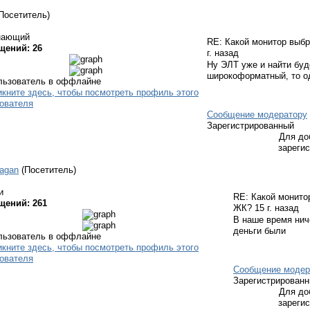
Посетитель)
нающий
RE: Какой монитор выб
щений: 26
г. назад
Ну ЭЛТ уже и найти буд
широкоформатный, то о
Сообщение модератору
Зарегистрированный
Для до
зареги
agan
(Посетитель)
и
RE: Какой монито
щений: 261
ЖК?
15 г. назад
В наше время нич
деньги были
Сообщение модер
Зарегистрирован
Для до
зареги