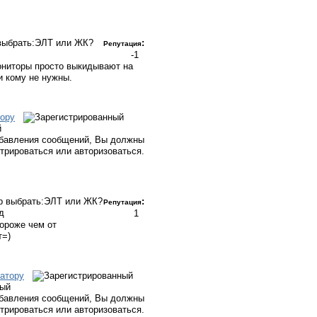
 выбрать:ЭЛТ или ЖК?
:
Репутация
-1
ониторы просто выкидывают на
ни кому не нужны.
ору
й
бавления сообщений, Вы должны
стрироваться или авторизоваться.
р выбрать:ЭЛТ или ЖК?
:
Репутация
ад
1
дороже чем от
т=)
атору
ный
бавления сообщений, Вы должны
стрироваться или авторизоваться.