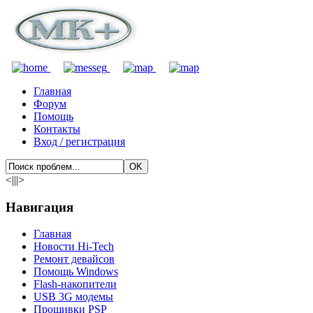
Главная
Форум
Помощь
Контакты
Вход / регистрация
<|||>
Навигация
Главная
Новости Hi-Tech
Ремонт девайсов
Помощь Windows
Flash-накопители
USB 3G модемы
Прошивки PSP