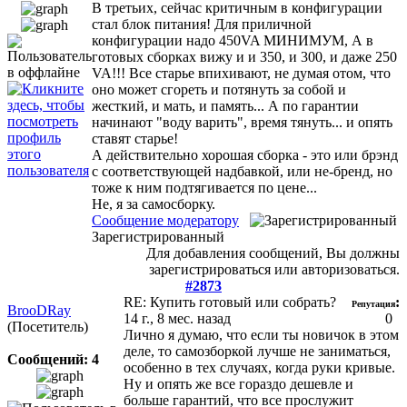
В третьих, сейчас критичным в конфигурации
стал блок питания! Для приличной
конфигурации надо 450VA МИНИМУМ, А в
готовых сборках вижу и и 350, и 300, и даже 250
VA!!! Все старье впихивают, не думая отом, что
оно может сгореть и потянуть за собой и
жесткий, и мать, и память... А по гарантии
начинают "воду варить", время тянуть... и опять
ставят старье!
А действительно хорошая сборка - это или брэнд
с соответствующей надбавкой, или не-бренд, но
тоже к ним подтягивается по цене...
Не, я за самосборку.
Сообщение модератору
Зарегистрированный
Для добавления сообщений, Вы должны
зарегистрироваться или авторизоваться.
#2873
RE: Купить готовый или собрать?
:
Репутация
BrooDRay
14 г., 8 мес. назад
0
(Посетитель)
Лично я думаю, что если ты новичок в этом
деле, то самозборкой лучше не заниматься,
Сообщений: 4
особенно в тех случаях, когда руки кривые.
Ну и опять же все гораздо дешевле и
больше гарантий, что все прослужит