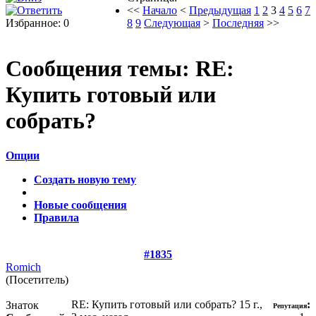
<<
Начало
<
Предыдущая
1
2
3
4
5
6
7
Избранное: 0
8
9
Следующая
>
Последняя
>>
Сообщения темы:
RE:
Купить готовый или
собрать?
Опции
Создать новую тему
Новые сообщения
Правила
#1835
Romich
(Посетитель)
RE: Купить готовый или собрать?
15 г.,
:
Знаток
Репутация