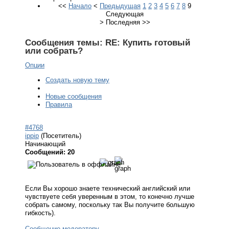
<<
Начало
<
Предыдущая
1
2
3
4
5
6
7
8
9
Следующая
>
Последняя
>>
Сообщения темы:
RE: Купить готовый
или собрать?
Опции
Создать новую тему
Новые сообщения
Правила
#4768
ippip
(Посетитель)
Начинающий
Сообщений: 20
Если Вы хорошо знаете технический английский или
чувствуете себя уверенным в этом, то конечно лучше
собрать самому, поскольку так Вы получите большую
гибкость).
Сообщение модератору