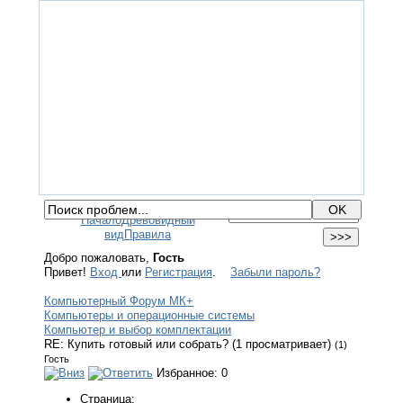
ГЛАВНАЯ
ФОРУМ
ПОМОЩЬ
КОНТАКТЫ
ВХОД / РЕГИСТРАЦИЯ
Начало
Древовидный
вид
Правила
Добро пожаловать,
Гость
Привет!
Вход
или
Регистрация
.
Забыли пароль?
Компьютерный Форум МК+
Компьютеры и операционные системы
Компьютер и выбор комплектации
RE: Купить готовый или собрать? (1 просматривает)
(1)
Гость
Избранное: 0
Страница: