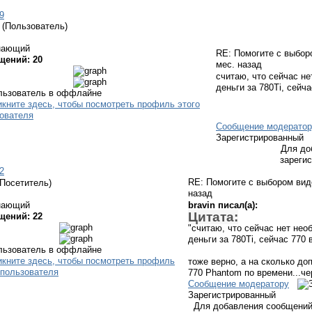
9
(Пользователь)
нающий
RE: Помогите с выбо
щений: 20
мес. назад
считаю, что сейчас не
деньги за 780Ti, сейч
Сообщение модератор
Зарегистрированный
Для до
зареги
2
RE: Помогите с выбором ви
(Посетитель)
назад
нающий
bravin писал(а):
Цитата:
щений: 22
"считаю, что сейчас нет нео
деньги за 780Ti, сейчас 770
тоже верно, а на сколько до
770 Phantom по времени...че
Сообщение модератору
Зарегистрированный
Для добавления сообщений