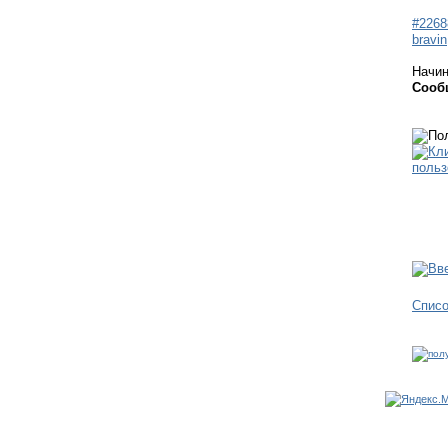
#2268
bravin
Начи
Сооб
Спис