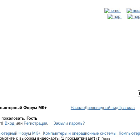
ТАКТЫ
ВХОД / РЕГИСТРАЦИЯ
пьютерный Форум МК+
Начало
Древовидный вид
Правила
 пожаловать,
Гость
ет!
Вход
или
Регистрация
.
Забыли пароль?
ьютерный Форум МК+
Компьютеры и операционные системы
Компьютер
омогите с выбором видеокарты (1 просматривает)
(1) Гость