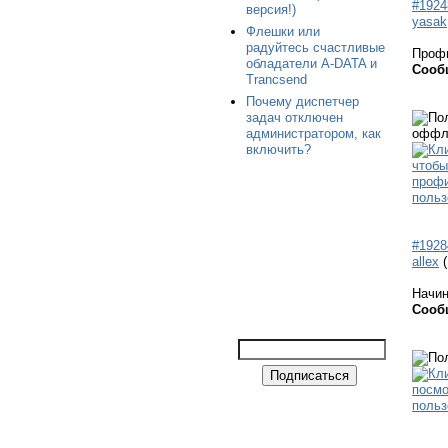
#1924
версия!)
yasak
Флешки или
радуйтесь счастливые
Проф
обладатели A-DATA и
Сооб
Trancsend
Почему диспетчер
задач отключен
администратором, как
включить?
#1928
allex
Начи
Сооб