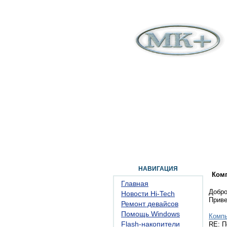
ГЛАВНАЯ
ФОРУМ
ПОМОЩЬ
КОН
НАВИГАЦИЯ
Ком
Главная
Добро
Новости Hi-Tech
Прив
Ремонт девайсов
Помощь Windows
Комп
Flash-накопители
RE: П