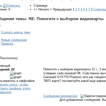
Страница:
нное: 0
<<
Начало
<
Предыдущая
1
2
3
4
5
6
7
8
Следую
бщения темы:
RE: Помогите с выбором видеокарты
и
Создать новую тему
Новые сообщения
Правила
(Посетитель)
нающий
Помогите с выбором видеокарты
12 г., 2 м
щений: 22
Собираю себе игровой ПК. Собственно муч
Gainward GTX770 Phantom или как говоритс
780Ti карту? посоветуйте какой еще вариа
Сообщение модератору
Для добавления сообщений, Вы