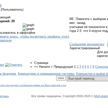
8
(Пользователь)
нающий
RE: Помогите с выбором
щений: 20
мес. назад
учитывая её показатели в 
года 2-3, что б игрухи п
Сообщение модератору
Зарегистрированный
Для до
зареги
Страница:
<<
Начало
<
Предыдущая
1
2
3
4
5
6
7
8
Следую
ок форумов
Компьютеры и операционные системы
Компьютер и выбор к
Все права защищены. Copyright
2008
-2026 ©
Мой комп