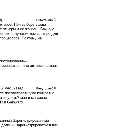
ад
:
1
Репутация
ютеров. При выборе важна
т от игры и её жанра... Важную
Причем, в лучшем компьютере для
процессора! Поэтому не
гистрированный
трироваться или авторизоваться.
., 2 мес. назад
:
0
Репутация
ете посоветовать уже конкретно
го купить? мне в магазине
t и Gainward
Зарегистрированный
 должны зарегистрироваться или