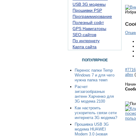
USB 3G модемы
Прошивки PSP
Избра
Программирование
Полезный софт
Соо
GPS Навигаторы
Опци
SEO-сайтов
По интернету
Карта сайта
ПОПУЛЯРНОЕ
#7716
Перенос папки Temp
allex
Windows 7 и для чего
нужна папка темп
Начи
Расчет
Сооб
зигзагообразных
антенн Харченко для
3G модема 2100
Как настроить
ускоритель связи сети
интернета 3G модема?
Прошивка USB 3G
модема HUAWEI
Modem 3.0 (новая