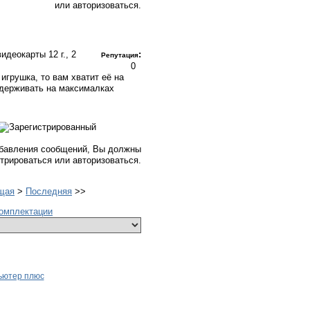
или авторизоваться.
 видеокарты
12 г., 2
:
Репутация
0
игрушка, то вам хватит её на
оддерживать на максималках
бавления сообщений, Вы должны
стрироваться или авторизоваться.
щая
>
Последняя
>>
омплектации
ьютер плюс