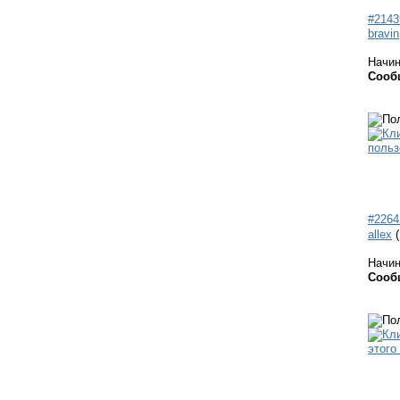
#2143
bravin
Начи
Сооб
#2264
allex
Начи
Сооб