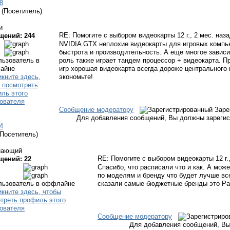
8
(Посетитель)
и
RE: Помогите с выбором видеокарты
12 г., 2 мес. наз
щений: 244
NVIDIA GTX неплохие видеокарты для игровых компь
быстрота и производительность. А еще многое зависи
роль также играет тандем процессор + видеокарта. 
игр хорошая видеокарта всегда дороже центрального 
экономьте!
Сообщение модератору
Заре
Для добавления сообщений, Вы должны зарегис
4
(Посетитель)
нающий
RE: Помогите с выбором видеокарты
12 г
щений: 22
Спасибо, что расписали что и как. А мож
по моделям и бренду что будет лучше все
сказали самые бюджетные бренды это Pali
Сообщение модератору
Для добавления сообщений, Вы