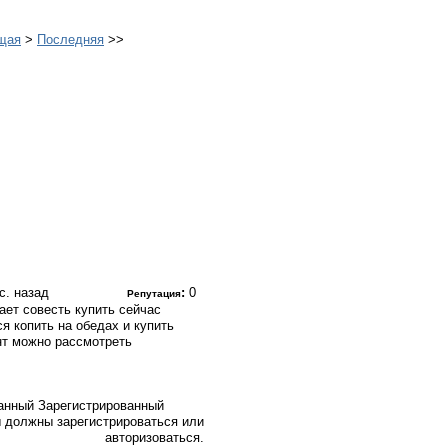
щая
>
Последняя
>>
ес. назад
:
0
Репутация
ает совесть купить сейчас
я копить на обедах и купить
нт можно рассмотреть
Зарегистрированный
 должны зарегистрироваться или
авторизоваться.