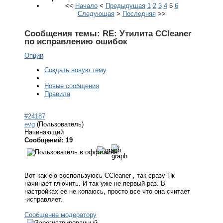
<<
Начало
<
Предыдущая
1
2
3
4
5
6
Следующая
>
Последняя
>>
Сообщения темы:
RE: Утилита CCleaner
по исправлению ошибок
Опции
Создать новую тему
Новые сообщения
Правила
#24187
evg
(Пользователь)
Начинающий
Сообщений: 19
Вот как ею воспользуюсь CCleaner , так сразу Пк
начинает глючить. И так уже не первый раз. В
настройках ее не копаюсь, просто все что она считает
-исправляет.
Сообщение модератору