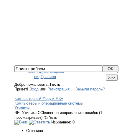
ГЛАВНАЯ
ФОРУМ
ПОМОЩЬ
КОНТАКТЫ
ВХОД / РЕГИСТРАЦИЯ
Начало
Древовидный
вид
Правила
Добро пожаловать,
Гость
Привет!
Вход
или
Регистрация
.
Забыли пароль?
Компьютерный Форум МК+
Компьютеры и операционные системы
Утилиты
RE: Утилита CCleaner по исправлению ошибок (1
просматривает)
(1) Гость
Избранное: 0
Страница: