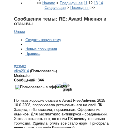
<<
Начало
<
Предыдущая
11
12
13
14
Следующая
>
Последняя
>>
Сообщения темы:
RE: Avast! Мнения и
отзывы
Опции
Создать новую тему
Новые сообщения
Правила
#23582
vika2014
(Пользователь)
Moderator
Сообщений: 344
Почитав хорошие отзывы о Avast Free Antivirus 2015
10.0.2208, попробовала установить его на свой ПК.
Защита, я бы сказала, нормальная. Оформление
обычное. Для бесплатного антивируса - средненький.
Хотела оставить его, но с ним ПК почему то сильно
тормозил. Удалила, опять все стало норм. Приобрела
привычного для себя Касперского).