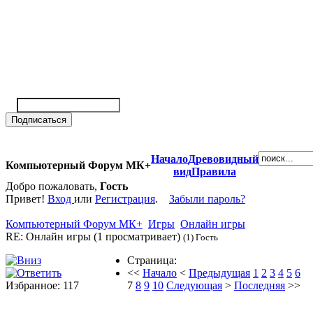
Начало
Древовидный
Компьютерный Форум МК+
вид
Правила
Добро пожаловать,
Гость
Привет!
Вход
или
Регистрация
.
Забыли пароль?
Компьютерный Форум МК+
Игры
Онлайн игры
RE: Онлайн игры (1 просматривает)
(1) Гость
Страница:
<<
Начало
<
Предыдущая
1
2
3
4
5
6
Избранное: 117
7
8
9
10
Следующая
>
Последняя
>>