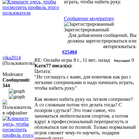
играть, чтобы набить руку.
Сообщение модератору
Зарегистрированный
Для добавления сообщений, Вы
должны зарегистрироваться или
авторизоваться.
#25404
vika2014
RE: Онлайн игры
8 г., 11 мес. назад
:
0
Репутация
(Пользователь)
Катя77 писал(а):
Цитата:
Moderator
"Не соглашусь с вами, для новичков как раз с
Сообщений:
легкими соперниками и надо начинать играть,
344
чтобы набить руку."
Как можно набить руку на легком сопернике?
А со сложным потом что делать тогда? С
позором сдуться? Это тоже самое, что
заниматься любительским спортом, а потом
вдруг в профессиональный перепрыгнуть и
обложаться там по полной. Только нормальный
игрок сможет чему-то научить, подарив
ценный опыт.