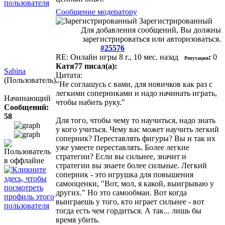
Сообщение модератору
Зарегистрированный
Для добавления сообщений, Вы должны
зарегистрироваться или авторизоваться.
#25576
RE: Онлайн игры
8 г., 10 мес. назад
:
0
Репутация
Катя77 писал(а):
Sabina
Цитата:
(Пользователь)
"Не соглашусь с вами, для новичков как раз с
легкими соперниками и надо начинать играть,
Начинающий
чтобы набить руку."
Сообщений:
58
Для того, чтобы чему то научиться, надо знать
у кого учиться. Чему вас может научить легкий
соперник? Переставлять фигуры? Вы и так их
уже умеете переставлять. Более легкие
стратегии? Если вы сильнее, значит и
стратегии вы знаете более сильные. Легкий
соперник - это игрушка для повышения
самооценки, "Вот, мол, я какой, выигрываю у
других." Но это самообман. Вот когда
выиграешь у того, кто играет сильнее - вот
тогда есть чем гордиться. А так... лишь бы
время убить.