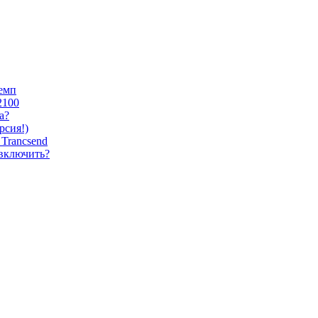
темп
2100
а?
сия!)
Trancsend
 включить?