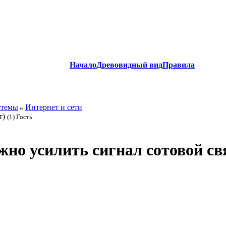
Начало
Древовидный вид
Правила
стемы
Интернет и сети
т)
(1) Гость
но усилить сигнал сотовой св