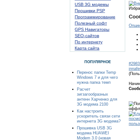
USB 3G модемы
Избра
Прошивки PSP
Соо
Программирование
Полезный софт
Опци
GPS Навигаторы
SEO-сайтов
По интернету
Карта сайта
ПОПУЛЯРНОЕ
#2983
innaf
Перенос папки Temp
(Поль
Windows 7 и для чего
нужна папка темп
Начи
Сооб
Расчет
зигзагообразных
антенн Харченко для
3G модема 2100
Как настроить
ускоритель связи сети
интернета 3G модема?
Прошивка USB 3G
модема HUAWEI
Modem 3.0 (новая