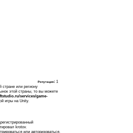
:
1
Репутация
 стране или региону
ынок этой страны, то вы можете
tstudio.ru/services/game-
й игры на Unity.
регистрированный
тировал krotov.
трироваться или авторизоваться.