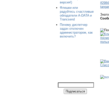
версия!)
#2984
tangar
Флешки или
радуйтесь счастливые
Знато
обладатели A-DATA и
Сооб
Trancsend
Почему диспетчер
задач отключен
администратором, как
включить?
Спис