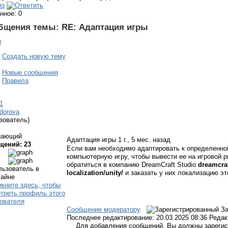
нное: 0
бщения темы:
RE: Адаптация игры
и
Создать новую тему
Новые сообщения
Правила
1
edorova
зователь)
нающий
Адаптация игры
1 г., 5 мес. назад
щений: 23
Если вам необходимо адаптировать к определенной
компьютерную игру, чтобы вывести ее на игровой р
обратиться в компанию DreamCraft Studio
dreamcraf
localization/unity/
и заказать у них локализацию это
Сообщение модератору
За
Последнее редактирование: 20.03.2025 08:36 Редак
Для добавления сообщений, Вы должны зарегис