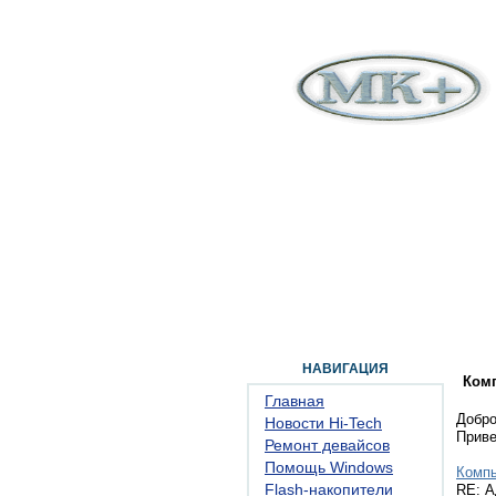
ГЛАВНАЯ
ФОРУМ
ПОМОЩЬ
КОН
НАВИГАЦИЯ
Ком
Главная
Добро
Новости Hi-Tech
Прив
Ремонт девайсов
Помощь Windows
Комп
Flash-накопители
RE: А