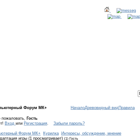
ТАКТЫ
ВХОД / РЕГИСТРАЦИЯ
пьютерный Форум МК+
Начало
Древовидный вид
Правила
 пожаловать,
Гость
ет!
Вход
или
Регистрация
.
Забыли пароль?
ьютерный Форум МК+
Курилка
Интересы, обсуждение, мнение
даптация игры (1 просматривает)
(1) Гость