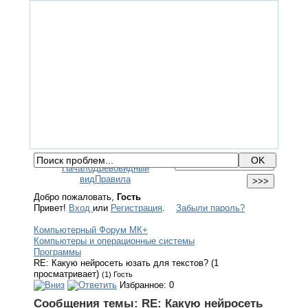
ГЛАВНАЯ
ФОРУМ
ПОМОЩЬ
КОНТАКТЫ
ВХОД / РЕГИСТРАЦИЯ
Начало
Древовидный
вид
Правила
Добро пожаловать,
Гость
Привет!
Вход
или
Регистрация
.
Забыли пароль?
Компьютерный Форум МК+
Компьютеры и операционные системы
Программы
RE: Какую нейросеть юзать для текстов? (1
просматривает)
(1) Гость
Избранное: 0
Сообщения темы:
RE: Какую нейросеть