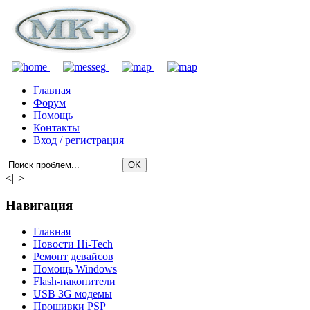
Главная
Форум
Помощь
Контакты
Вход / регистрация
<|||>
Навигация
Главная
Новости Hi-Tech
Ремонт девайсов
Помощь Windows
Flash-накопители
USB 3G модемы
Прошивки PSP