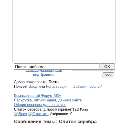
ГЛАВНАЯ
ФОРУМ
ПОМОЩЬ
КОНТАКТЫ
ВХОД / РЕГИСТРАЦИЯ
Начало
Древовидный
вид
Правила
Добро пожаловать,
Гость
Привет!
Вход
или
Регистрация
.
Забыли пароль?
Компьютерный Форум МК+
Раскрутка, оптимизация, движки сайта
Общие вопросы для новичков
Слиток серебра (1 просматривает)
(1) Гость
Избранное: 0
Сообщения темы:
Слиток серебра