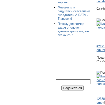
nikra
версия!)
Флешки или
Сооб
радуйтесь счастливые
обладатели A-DATA и
Trancsend
Почему диспетчер
задач отключен
администратором, как
включить?
#2191
arbuz
Проф
Сооб
#2380
smb
(