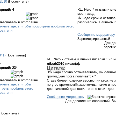
b2010
(Посетитель)
RE: Nero 7 отзывы и мн
щений: 4
мес. назад
Их надо срочно останав
разогнались. Слишком г
Сообщение модератору
Зарегистрированный
Для до
зареги
841
(Посетитель)
RE: Nero 7 отзывы и мнения писалки
15 г. 
и
nikrab2010 писал(а):
Цитата:
щений: 234
"Их надо срочно останавливать, уж слишк
громоздкая прога получается!"
Ставь более позднюю версию, ни ктож не з
ногу со временем!!какие компы, такие и про
десятилетней давности, то и не стоит дес
Сообщение модератору
Для добавления сообщений, Вы
Посетитель)