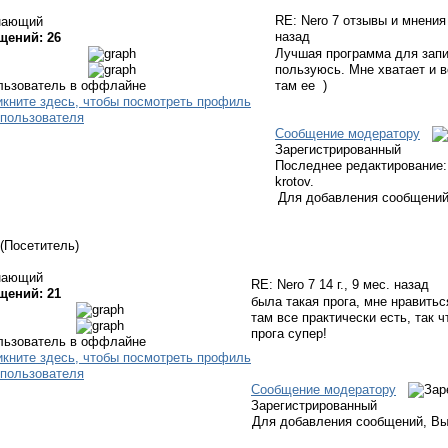
RE: Nero 7 отзывы и мнени
нающий
назад
щений: 26
Лучшая программа для запи
пользуюсь. Мне хватает и ве
там ее
)
Сообщение модератору
Зарегистрированный
Последнее редактирование: 
krotov.
Для добавления сообщений
(Посетитель)
нающий
RE: Nero 7
14 г., 9 мес. назад
щений: 21
была такая прога, мне нравитьс
там все практически есть, так ч
прога супер!
Сообщение модератору
Зарегистрированный
Для добавления сообщений, Вы