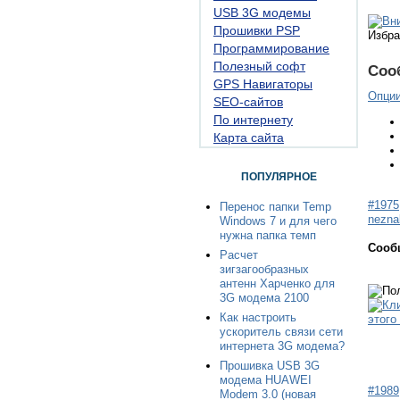
USB 3G модемы
Прошивки PSP
Избра
Программирование
Полезный софт
Соо
GPS Навигаторы
Опци
SEO-сайтов
По интернету
Карта сайта
ПОПУЛЯРНОЕ
#1975
Перенос папки Temp
nezn
Windows 7 и для чего
нужна папка темп
Сооб
Расчет
зигзагообразных
антенн Харченко для
3G модема 2100
Как настроить
ускоритель связи сети
интернета 3G модема?
Прошивка USB 3G
модема HUAWEI
#1989
Modem 3.0 (новая