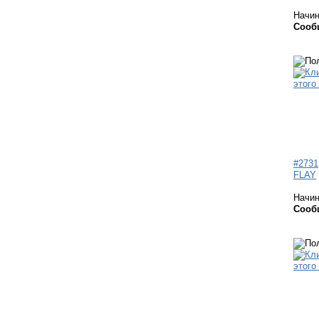
Начи
Сооб
#2731
FLAY
Начи
Сооб