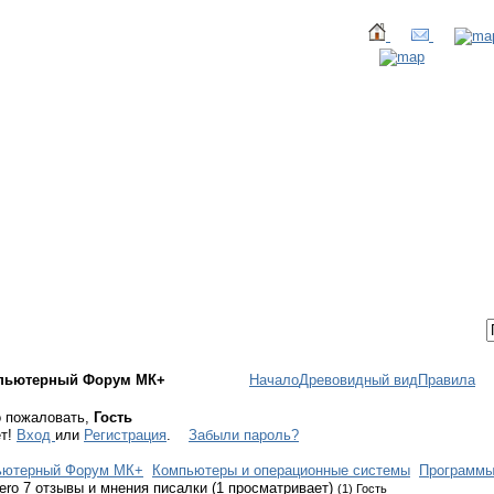
ТАКТЫ
ВХОД / РЕГИСТРАЦИЯ
пьютерный Форум МК+
Начало
Древовидный вид
Правила
 пожаловать,
Гость
ет!
Вход
или
Регистрация
.
Забыли пароль?
ьютерный Форум МК+
Компьютеры и операционные системы
Программ
ero 7 отзывы и мнения писалки (1 просматривает)
(1) Гость