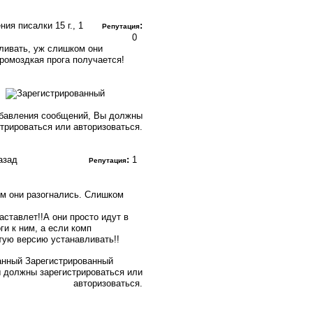
ения писалки
15 г., 1
:
Репутация
0
ливать, уж слишком они
ромоздкая прога получается!
бавления сообщений, Вы должны
стрироваться или авторизоваться.
назад
:
1
Репутация
ом они разогнались. Слишком
аставлет!!А они просто идут в
ги к ним, а если комп
ятую версию устанавливать!!
Зарегистрированный
 должны зарегистрироваться или
авторизоваться.