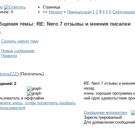
Страница:
нное: 0
<<
Начало
<
Предыдущая
1
2
3
4
5
6
Следующая
бщения темы:
RE: Nero 7 отзывы и мнения писалки
и
Создать новую тему
Новые сообщения
Правила
akomeZZZ3
(Посетитель)
RE: Nero 7 отзывы и мнени
щений: 2
назад
очень хорошая программа.и
ней одно удовольствие.про
Сообщение модератору
Зарегистрированный
Для добавления сообщений