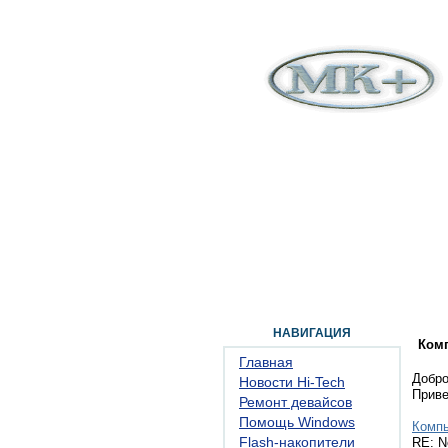
ГЛАВНАЯ
ФОРУМ
ПОМОЩЬ
КОН
НАВИГАЦИЯ
Ком
Главная
Добро
Новости Hi-Tech
Прив
Ремонт девайсов
Помощь Windows
Комп
Flash-накопители
RE: N