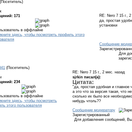
(Посетитель)
к
RE: Nero 7
15 г., 
щений: 171
да, простая удобн
установки
Сообщение модер
Зарегистрирован
Для до
зареги
841
(Посетитель)
RE: Nero 7
15 г., 2 мес. назад
и
sjrkin писал(а):
Цитата:
щений: 234
"да, простая удобная и главное 
а это что за версия такая, что н
сколько их было все необходимо 
нибудь чтоль??
Сообщение модератору
Зарегистрированный
Для добавления сообщений, Вы