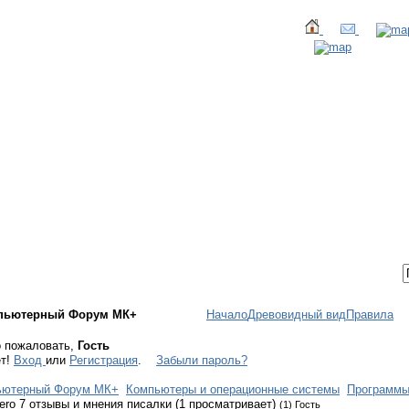
ТАКТЫ
ВХОД / РЕГИСТРАЦИЯ
пьютерный Форум МК+
Начало
Древовидный вид
Правила
 пожаловать,
Гость
ет!
Вход
или
Регистрация
.
Забыли пароль?
ьютерный Форум МК+
Компьютеры и операционные системы
Программ
ero 7 отзывы и мнения писалки (1 просматривает)
(1) Гость