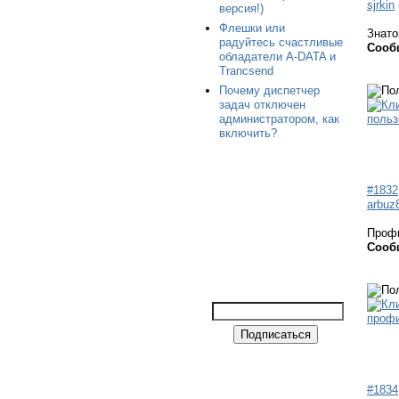
sjrkin
версия!)
Флешки или
Знато
радуйтесь счастливые
Сооб
обладатели A-DATA и
Trancsend
Почему диспетчер
задач отключен
администратором, как
включить?
#1832
arbuz
Проф
Сооб
#1834