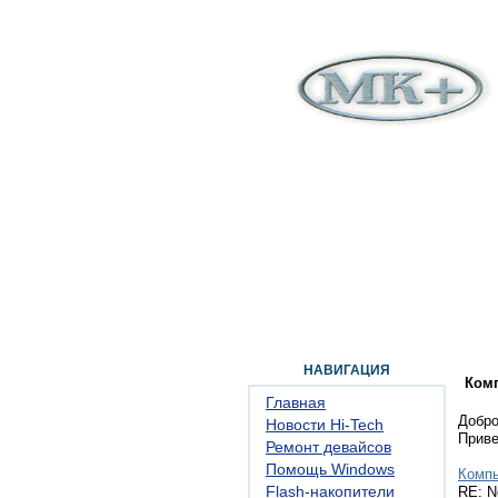
ГЛАВНАЯ
ФОРУМ
ПОМОЩЬ
КОН
НАВИГАЦИЯ
Ком
Главная
Добро
Новости Hi-Tech
Прив
Ремонт девайсов
Помощь Windows
Комп
Flash-накопители
RE: N