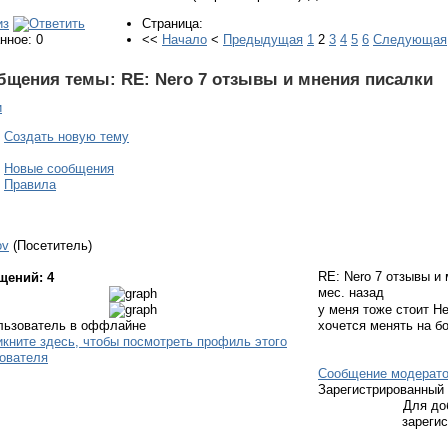
Страница:
нное: 0
<<
Начало
<
Предыдущая
1
2
3
4
5
6
Следующая
бщения темы:
RE: Nero 7 отзывы и мнения писалки
и
Создать новую тему
Новые сообщения
Правила
ov
(Посетитель)
RE: Nero 7 отзывы и
щений: 4
мес. назад
у меня тоже стоит Нер
хочется менять на б
Сообщение модерат
Зарегистрированный
Для до
зареги