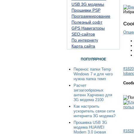
USB 3G модемы
Прошивки PSP
Избра
Программирование
Полезный софт
Соо
GPS Навигаторы
Опци
SEO-сайтов
По интернету
Карта сайта
ПОПУЛЯРНОЕ
#1820
Перенос папки Temp
loban
Windows 7 и для чего
нужна папка темп
Сооб
Расчет
зигзагообразных
антенн Харченко для
3G модема 2100
Как настроить
ускоритель связи сети
интернета 3G модема?
Прошивка USB 3G
модема HUAWEI
#1828
Modem 3.0 (новая