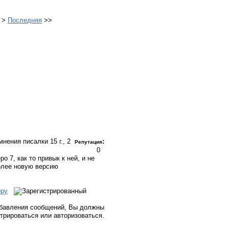
>
Последняя
>>
 мнения писалки
15 г., 2
:
Репутация
0
о 7, как то привык к ней, и не
олее новую версию
ору
бавления сообщений, Вы должны
стрироваться или авторизоваться.