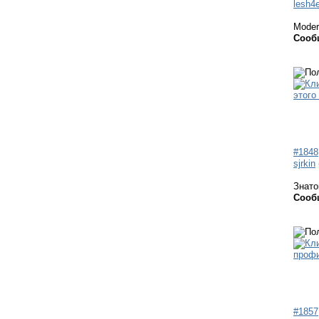
lesh4
Moder
Сооб
#1848
sjrkin
Знато
Сооб
#1857