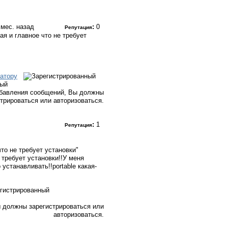
2 мес. назад
:
0
Репутация
ая и главное что не требует
атору
ный
бавления сообщений, Вы должны
стрироваться или авторизоваться.
:
1
Репутация
что не требует установки"
е требует установки!!У меня
устанавливать!!portable какая-
 должны зарегистрироваться или
авторизоваться.