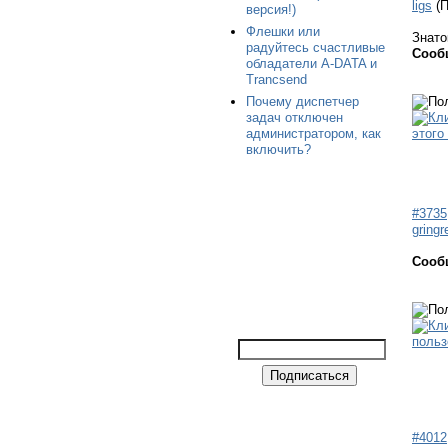
ligs
(
версия!)
Флешки или
Знато
радуйтесь счастливые
Сооб
обладатели A-DATA и
Trancsend
Почему диспетчер
задач отключен
администратором, как
включить?
#3735
gringr
Сооб
#4012