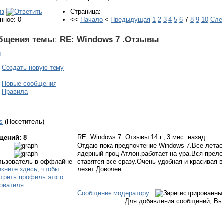
Страница:
нное: 0
<<
Начало
<
Предыдущая
1
2
3
4
5
6
7
8
9
10
Сл
бщения темы:
RE: Windows 7 .Отзывы
и
Создать новую тему
Новые сообщения
Правила
s
(Посетитель)
RE: Windows 7 .Отзывы
14 г., 3 мес. назад
щений: 8
Отдаю пока предпочтение Windows 7.Все летает
ядерный проц Атлон.работает на ура.Вся преле
ставятся все сразу.Очень удобная и красивая в
лезет.Доволен
Сообщение модератору
Для добавления сообщений, Вы