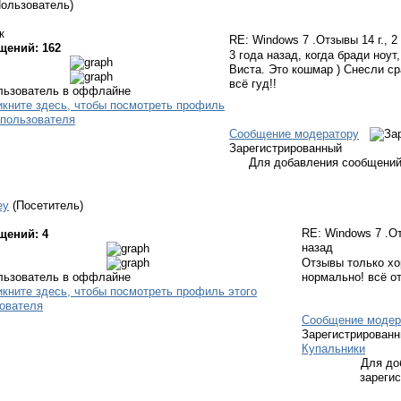
Пользователь)
к
RE: Windows 7 .Отзывы
14 г., 
щений: 162
3 года назад, когда бради ноут
Виста. Это кошмар
) Снесли ср
всё гуд!!
Сообщение модератору
Зарегистрированный
Для добавления сообщений
ey
(Посетитель)
RE: Windows 7 .
щений: 4
назад
Отзывы только хо
нормально! всё от
Сообщение модер
Зарегистрирован
Купальники
Для до
зареги