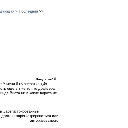
едующая
>
Последняя
>>
:
0
Репутация
.У меня 8 гб оперативы,4х
сть еще в 7-ке то что драйвера
инда.Виста ни в какие ворота не
Зарегистрированный
 должны зарегистрироваться или
авторизоваться.