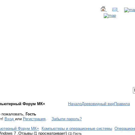
ТАКТЫ
ВХОД / РЕГИСТРАЦИЯ
пьютерный Форум МК+
Начало
Древовидный вид
Правила
 пожаловать,
Гость
ет!
Вход
или
Регистрация
.
Забыли пароль?
ьютерный Форум МК+
Компьютеры и операционные системы
Операцион
indows 7 .Отзывы (1 просматривает)
(1) Гость