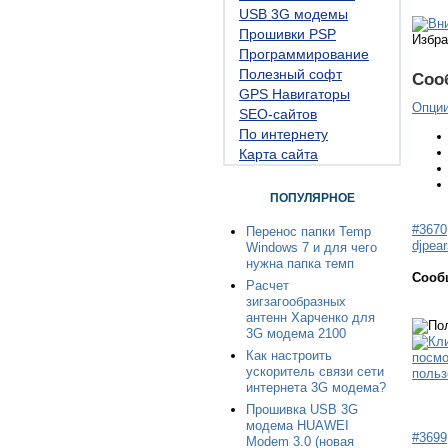
USB 3G модемы
Прошивки PSP
Избра
Программирование
Полезный софт
Соо
GPS Навигаторы
Опци
SEO-сайтов
По интернету
Карта сайта
ПОПУЛЯРНОЕ
#3670
Перенос папки Temp
djpear
Windows 7 и для чего
нужна папка темп
Сооб
Расчет
зигзагообразных
антенн Харченко для
3G модема 2100
Как настроить
ускоритель связи сети
интернета 3G модема?
Прошивка USB 3G
модема HUAWEI
#3699
Modem 3.0 (новая