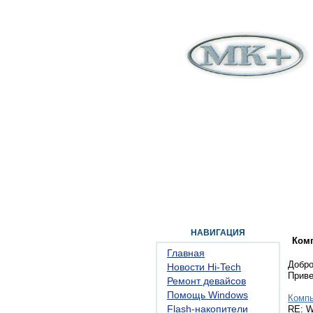
ГЛАВНАЯ
ФОРУМ
ПОМОЩЬ
КОН
НАВИГАЦИЯ
Ком
Главная
Добро
Новости Hi-Tech
Прив
Ремонт девайсов
Помощь Windows
Комп
Flash-накопители
RE: W