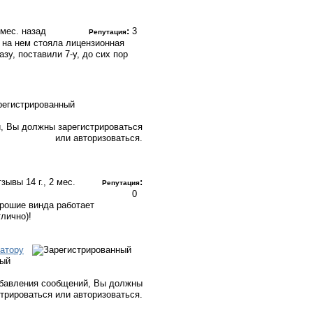
2 мес. назад
:
3
Репутация
, на нем стояла лицензионная
азу, поставили 7-у, до сих пор
, Вы должны зарегистрироваться
или авторизоваться.
Отзывы
14 г., 2 мес.
:
Репутация
0
рошие винда работает
лично)!
атору
ный
бавления сообщений, Вы должны
стрироваться или авторизоваться.