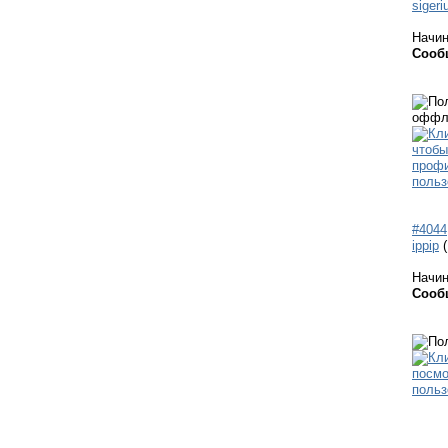
sigeri
Начи
Сооб
#4044
ippip
Начи
Сооб