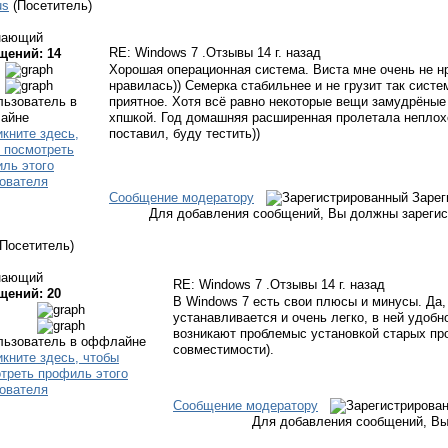
us
(Посетитель)
нающий
RE: Windows 7 .Отзывы
14 г. назад
щений: 14
Хорошая операционная система. Виста мне очень не н
нравилась)) Семерка стабильнее и не грузит так сист
приятное. Хотя всё равно некоторые вещи замудрёные
хпшкой. Год домашняя расширенная пролетала неплох
поставил, буду тестить))
Сообщение модератору
Зарег
Для добавления сообщений, Вы должны зарегис
(Посетитель)
нающий
RE: Windows 7 .Отзывы
14 г. назад
щений: 20
В Windows 7 есть свои плюсы и минусы. Да,
устанавливается и очень легко, в ней удобн
возникают проблемыс установкой старых пр
совместимости).
Сообщение модератору
Для добавления сообщений, Вы