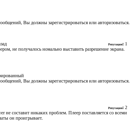
сообщений, Вы должны зарегистрироваться или авторизоваться.
азад
:
1
Репутация
еером, не получалось номально выставить разрешение экрана.
рированный
сообщений, Вы должны зарегистрироваться или авторизоваться.
:
2
Репутация
yer не составит никаких проблем. Плеер поставляется со всеми
маты он проигрывает.