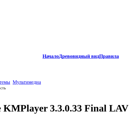
Начало
Древовидный вид
Правила
стемы
Мультимедиа
ость
 KMPlayer 3.3.0.33 Final LAV