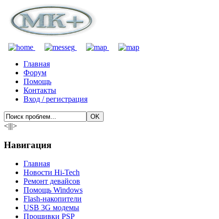
Главная
Форум
Помощь
Контакты
Вход / регистрация
<|||>
Навигация
Главная
Новости Hi-Tech
Ремонт девайсов
Помощь Windows
Flash-накопители
USB 3G модемы
Прошивки PSP