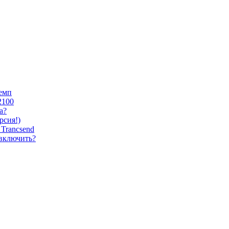
темп
2100
а?
сия!)
Trancsend
 включить?