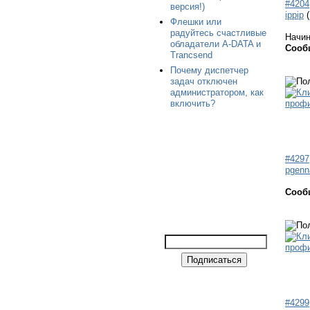
#4204
версия!)
ippip
Флешки или
радуйтесь счастливые
Начи
обладатели A-DATA и
Сооб
Trancsend
Почему диспетчер
задач отключен
администратором, как
включить?
#4297
pgenn
Сооб
#4299