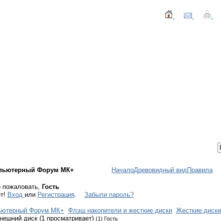
ТАКТЫ
ВХОД / РЕГИСТРАЦИЯ
пьютерный Форум МК+
Начало
Древовидный вид
Правила
 пожаловать,
Гость
ет!
Вход
или
Регистрация
.
Забыли пароль?
ьютерный Форум МК+
Флэш накопители и жесткие диски
Жесткие диски
нешний диск (1 просматривает)
(1) Гость