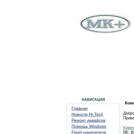
ГЛАВНАЯ
ФОРУМ
ПОМОЩЬ
КОН
НАВИГАЦИЯ
Ком
Главная
Добро
Новости Hi-Tech
Прив
Ремонт девайсов
Помощь Windows
Комп
Flash-накопители
RE: В