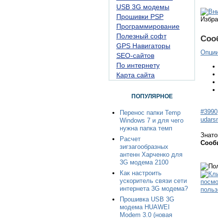
USB 3G модемы
Прошивки PSP
Избра
Программирование
Полезный софт
Соо
GPS Навигаторы
Опци
SEO-сайтов
По интернету
Карта сайта
ПОПУЛЯРНОЕ
#3990
Перенос папки Temp
udars
Windows 7 и для чего
нужна папка темп
Знато
Расчет
Сооб
зигзагообразных
антенн Харченко для
3G модема 2100
Как настроить
ускоритель связи сети
интернета 3G модема?
Прошивка USB 3G
модема HUAWEI
Modem 3.0 (новая