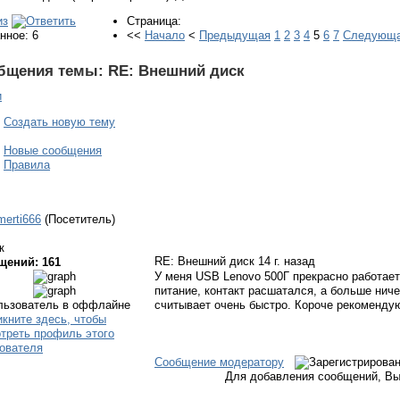
Страница:
нное: 6
<<
Начало
<
Предыдущая
1
2
3
4
5
6
7
Следующ
бщения темы:
RE: Внешний диск
и
Создать новую тему
Новые сообщения
Правила
merti666
(Посетитель)
к
RE: Внешний диск
14 г. назад
щений: 161
У меня USB Lenovo 500Г прекрасно работае
питание, контакт расшатался, а больше ниче
считывает очень быстро. Короче рекоменду
Сообщение модератору
Для добавления сообщений, Вы