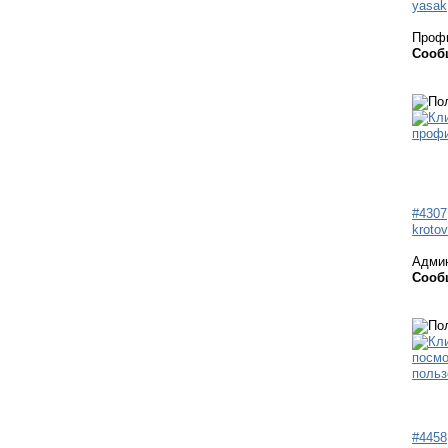
yasak
Проф
Сооб
#4307
krotov
Адми
Сооб
#4458