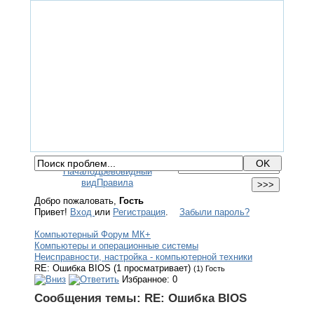
ГЛАВНАЯ
ФОРУМ
ПОМОЩЬ
КОНТАКТЫ
ВХОД / РЕГИСТРАЦИЯ
Начало
Древовидный
вид
Правила
Добро пожаловать,
Гость
Привет!
Вход
или
Регистрация
.
Забыли пароль?
Компьютерный Форум МК+
Компьютеры и операционные системы
Неисправности, настройка - компьютерной техники
RE: Ошибка BIOS (1 просматривает)
(1) Гость
Избранное: 0
Сообщения темы:
RE: Ошибка BIOS