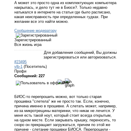
А может это просто одна из комплектующих компьютера
накрылась, и дело тут не в Биосе?. Только недавно
натыкался в интернете на статьи где было расписано,
какая неисправность при определенных гудках. При
желании все это найти можно.
Сообщение модератору
Зарегистрированный
Вся жизнь игра
Для добавления сообщений, Вы должны
зарегистрироваться или авторизоваться.
#23495
vlb-1
(Посетитель)
Профи
Сообщений: 227
БИОС-то перепрошить можно, вот только старая
прошивка "слетела" же не просто так. Если, конечно,
причина именно в прошивке. А слетать может, например,
из-за микротрещины материнки, что никак не лечится. У
меня есть такой ноут, который стоит всегда открытым,
на одном месте. Если закрывать крышку, переносить, то
скоро он прекращает загружаться, причем по этой же
причине - слетание прошивки БИОСА. Перепрошили -