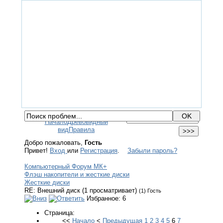
ГЛАВНАЯ
ФОРУМ
ПОМОЩЬ
КОНТАКТЫ
ВХОД / РЕГИСТРАЦИЯ
Начало
Древовидный
вид
Правила
Добро пожаловать,
Гость
Привет!
Вход
или
Регистрация
.
Забыли пароль?
Компьютерный Форум МК+
Флэш накопители и жесткие диски
Жесткие диски
RE: Внешний диск (1 просматривает)
(1) Гость
Избранное: 6
Страница:
<<
Начало
<
Предыдущая
1
2
3
4
5
6
7