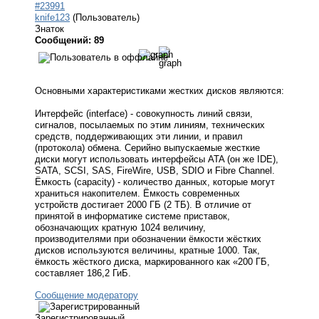
#23991
knife123
(Пользователь)
Знаток
Сообщений: 89
Основными характеристиками жестких дисков являются:
Интерфейс (interface) - совокупность линий связи,
сигналов, посылаемых по этим линиям, технических
средств, поддерживающих эти линии, и правил
(протокола) обмена. Серийно выпускаемые жесткие
диски могут использовать интерфейсы ATA (он же IDE),
SATA, SCSI, SAS, FireWire, USB, SDIO и Fibre Channel.
Ёмкость (capacity) - количество данных, которые могут
храниться накопителем. Ёмкость современных
устройств достигает 2000 ГБ (2 ТБ). В отличие от
принятой в информатике системе приставок,
обозначающих кратную 1024 величину,
производителями при обозначении ёмкости жёстких
дисков используются величины, кратные 1000. Так,
ёмкость жёсткого диска, маркированного как «200 ГБ,
составляет 186,2 ГиБ.
Сообщение модератору
Зарегистрированный