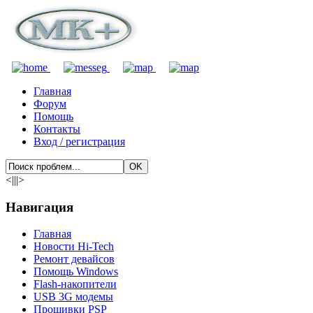
Главная
Форум
Помощь
Контакты
Вход / регистрация
<|||>
Навигация
Главная
Новости Hi-Tech
Ремонт девайсов
Помощь Windows
Flash-накопители
USB 3G модемы
Прошивки PSP