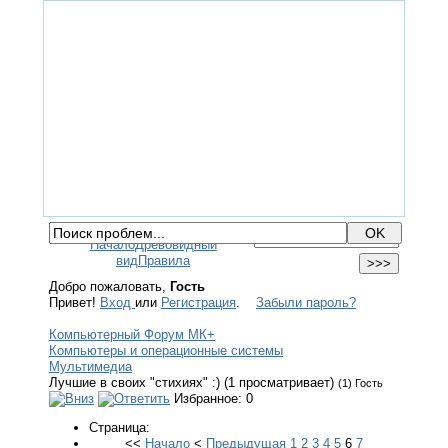
ГЛАВНАЯ
ФОРУМ
ПОМОЩЬ
КОНТАКТЫ
ВХОД / РЕГИСТРАЦИЯ
Начало
Древовидный
вид
Правила
Добро пожаловать,
Гость
Привет!
Вход
или
Регистрация
.
Забыли пароль?
Компьютерный Форум МК+
Компьютеры и операционные системы
Мультимедиа
Лучшие в своих "стихиях" :) (1 просматривает)
(1) Гость
Избранное: 0
Страница:
<<
Начало
<
Предыдущая
1
2
3
4
5
6
7