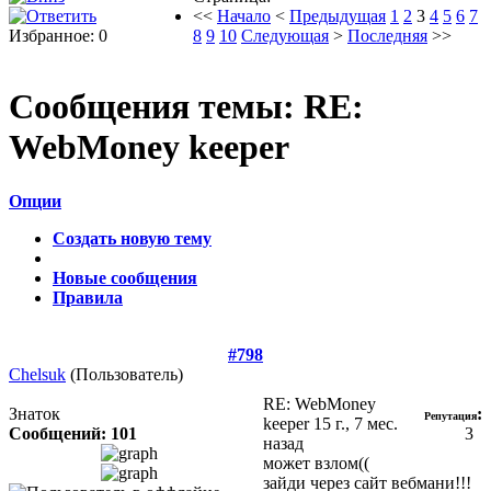
<<
Начало
<
Предыдущая
1
2
3
4
5
6
7
Избранное: 0
8
9
10
Следующая
>
Последняя
>>
Сообщения темы:
RE:
WebMoney keeper
Опции
Создать новую тему
Новые сообщения
Правила
#798
Chelsuk
(Пользователь)
RE: WebMoney
Знаток
:
Репутация
keeper
15 г., 7 мес.
Сообщений: 101
3
назад
может взлом((
зайди через сайт вебмани!!!