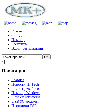
Главная
Форум
Помощь
Контакты
Вход / регистрация
<|||>
Навигация
Главная
Новости Hi-Tech
Ремонт девайсов
Помощь Windows
Flash-накопители
USB 3G модемы
Прошивки PSP