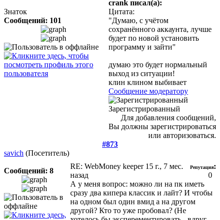
crank писал(а):
Знаток
Цитата:
Сообщений: 101
"Думаю, с учётом
сохранённого аккаунта, лучше
будет по новой установить
программу и зайти"
думаю это будет нормальный
выход из ситуации!
клин клином выбивает
Сообщение модератору
Зарегистрированный
Для добавления сообщений,
Вы должны зарегистрироваться
или авторизоваться.
#873
savich
(Посетитель)
RE: WebMoney keeper
15 г., 7 мес.
:
Репутация
Сообщений: 8
назад
0
А у меня вопрос: можно ли на пк иметь
сразу два кипера классик и лайт? И чтобы
на одном был один вмид а на другом
другой? Кто то уже пробовал? (Не
хотелось бы эксперементировать - вдруг