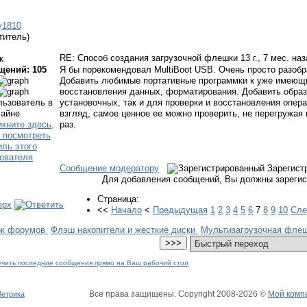
y1810
титель)
RE: Способ создания загрузочной флешки
13 г., 7 мес. на
к
щений: 105
Я бы порекомендовал MultiBoot USB. Очень просто разобр
Добавить любимые портативные программки к уже имеющи
восстановления данных, форматирования. Добавить образ
установочных, так и для проверки и восстановления опера
взгляд, самое ценное ее можно проверить, не перегружая
раз.
Сообщение модератору
Зарегист
Для добавления сообщений, Вы должны зарегис
Страница:
<<
Начало
<
Предыдущая
1
2
3
4
5
6
7
8
9
10
Сл
ок форумов
Флэш накопители и жесткие диски
Мультизагрузочная фле
Все права защищены. Copyright
2008
-2026 ©
Мой комп