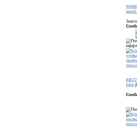
#4468
wera1
Знато
Сооб
#4572
h4rd
(
Сооб