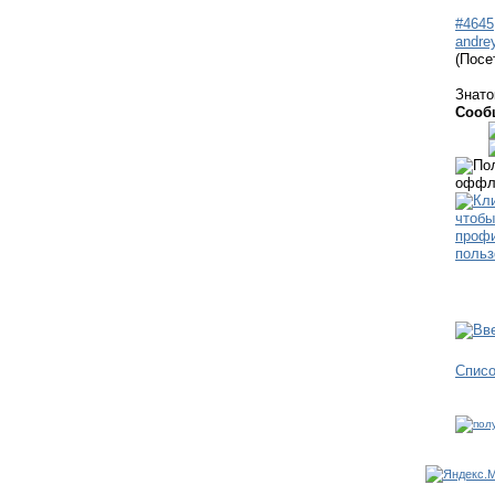
#4645
andre
(Посе
Знато
Сооб
Спис