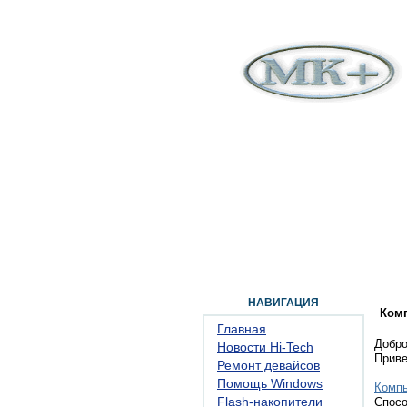
ГЛАВНАЯ
ФОРУМ
ПОМОЩЬ
КОН
НАВИГАЦИЯ
Ком
Главная
Добро
Новости Hi-Tech
Прив
Ремонт девайсов
Помощь Windows
Комп
Flash-накопители
Спосо