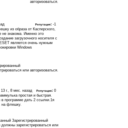
авторизоваться.
зад
:
-1
Репутация
ешку из образа от Касперского,
е не знакома. Именно это
оздание загрузочного носителя с
и ESET является очень нужным
локировки Windows
трированный
трироваться или авторизоваться.
и
13 г., 8 мес. назад
:
0
Репутация
раммулька простая и быстрая.
и в программе дать 2 ссылки.1я
ь на флешку.
Зарегистрированный
 должны зарегистрироваться или