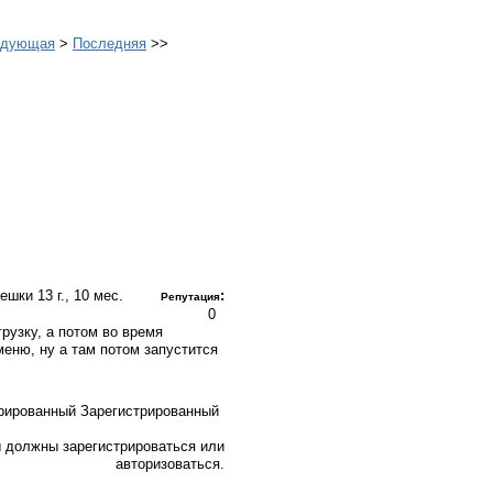
едующая
>
Последняя
>>
лешки
13 г., 10 мес.
:
Репутация
0
рузку, а потом во время
меню, ну а там потом запустится
Зарегистрированный
 должны зарегистрироваться или
авторизоваться.