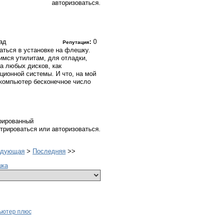
авторизоваться.
зад
:
0
Репутация
аться в установке на флешку.
мся утилитам, для отладки,
а любых дисков, как
ционной системы. И что, на мой
 компьютер бесконечное число
рированный
трироваться или авторизоваться.
едующая
>
Последняя
>>
шка
ьютер плюс