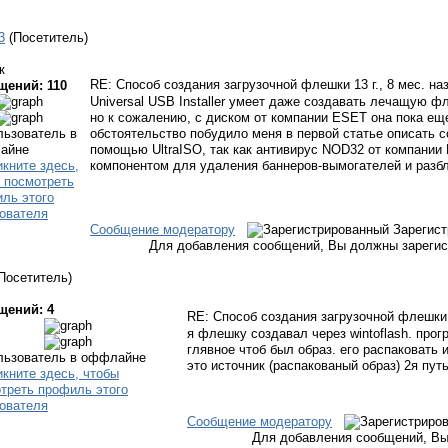
3
(Посетитель)
к
RE: Способ создания загрузочной флешки
13 г., 8 мес. на
щений: 110
Universal USB Installer умеет даже создавать лечащую фл
но к сожалению, с диском от компании ESET она пока ещ
обстоятельство побудило меня в первой статье описать с
помощью UltraISO, так как антивирус NOD32 от компани
компонентом для удаления баннеров-вымогателей и разб
Сообщение модератору
Зарегис
Для добавления сообщений, Вы должны зарегис
Посетитель)
щений: 4
RE: Способ создания загрузочной флешк
я флешку создавал через wintoflash. прог
глявное чтоб был образ. его распаковать 
это источник (распакованый образ) 2я пут
Сообщение модератору
Для добавления сообщений, Вы