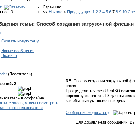
Страница:
нное: 0
<<
Начало
<
Предыдущая
1
2
3
4
5
6
7
8
9
10
Сл
бщения темы:
Способ создания загрузочной флешки
и
Создать новую тему
Новые сообщения
Правила
nder
(Посетитель)
RE: Способ создания загрузочной ф
щений: 2
назад
Проще делать через UltraISO самозаг
перезагрузки нажать F8 для вывода 
как обычный установочный диск.
Сообщение модератору
Для добавления сообщений, Вы