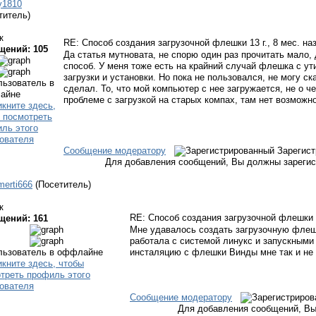
y1810
титель)
к
RE: Способ создания загрузочной флешки
13 г., 8 мес. на
щений: 105
Да статья мутновата, не спорю один раз прочитать мало
способ. У меня тоже есть на крайний случай флешка с у
загрузки и установки. Но пока не пользовался, не могу ск
сделал. То, что мой компьютер с нее загружается, не о че
проблеме с загрузкой на старых компах, там нет возможн
Сообщение модератору
Зарегис
Для добавления сообщений, Вы должны зарегис
merti666
(Посетитель)
к
RE: Способ создания загрузочной флешки
щений: 161
Мне удавалось создать загрузочную флеш
работала с системой линукс и запускными
инсталяцию с флешки Винды мне так и не 
Сообщение модератору
Для добавления сообщений, Вы