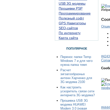
USB 3G модемы
Прошивки PSP
Избра
Программирование
Полезный софт
Соо
GPS Навигаторы
Опци
SEO-сайтов
По интернету
Карта сайта
ПОПУЛЯРНОЕ
#4243
Перенос папки Temp
Coma
Windows 7 и для чего
нужна папка темп
Сооб
Расчет
зигзагообразных
антенн Харченко для
3G модема 2100
Как настроить
ускоритель связи сети
интернета 3G модема?
Прошивка USB 3G
модема HUAWEI
#4444
Modem 3.0 (новая