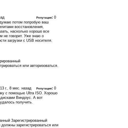
зад
:
0
Репутация
, думаю потом попробую ваш
тилитами восстановления,
азать, насколько хорошо все
м не говорит. Уже знаю о
ости загрузки с USB носителя.
трированный
трироваться или авторизоваться.
13 г., 8 мес. назад
:
0
Репутация
ку с помощью Ultra ISO. Хорошо
 дисками Виндоус. А вот
удалось получить.
Зарегистрированный
 должны зарегистрироваться или