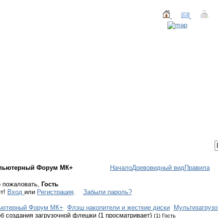
ТАКТЫ
ВХОД / РЕГИСТРАЦИЯ
пьютерный Форум МК+
Начало
Древовидный вид
Правила
 пожаловать,
Гость
ет!
Вход
или
Регистрация
.
Забыли пароль?
ьютерный Форум МК+
Флэш накопители и жесткие диски
Мультизагруз
б создания загрузочной флешки (1 просматривает)
(1) Гость