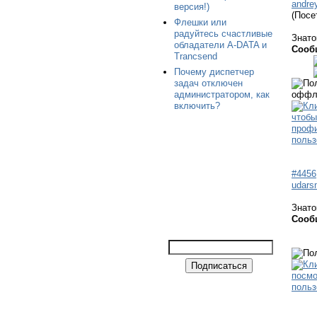
andre
версия!)
(Посе
Флешки или
радуйтесь счастливые
Знато
обладатели A-DATA и
Сооб
Trancsend
Почему диспетчер
задач отключен
администратором, как
включить?
#4456
udars
Знато
Сооб