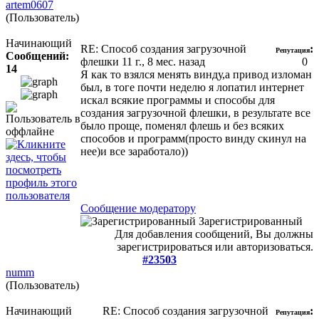
artem0607
(Пользователь)
Начинающий
RE: Способ создания загрузочной
:
Репутация
Сообщений:
флешки
11 г., 8 мес. назад
0
14
Я как то взялся менять винду,а привод изломан
был, в тоге почти неделю я лопатил интернет
искал всякие программы и способы для
создания загрузочной флешки, в результате все
было проще, поменял флешь и без всяких
способов и программ(просто винду скинул на
нее)и все заработало))
Сообщение модератору
Зарегистрированный
Для добавления сообщений, Вы должны
зарегистрироваться или авторизоваться.
#23503
numm
(Пользователь)
Начинающий
RE: Способ создания загрузочной
:
Репутация