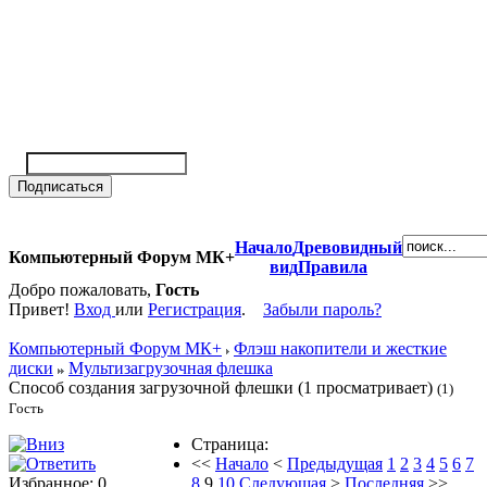
Начало
Древовидный
Компьютерный Форум МК+
вид
Правила
Добро пожаловать,
Гость
Привет!
Вход
или
Регистрация
.
Забыли пароль?
Компьютерный Форум МК+
Флэш накопители и жесткие
диски
Мультизагрузочная флешка
Способ создания загрузочной флешки (1 просматривает)
(1)
Гость
Страница:
<<
Начало
<
Предыдущая
1
2
3
4
5
6
7
Избранное: 0
8
9
10
Следующая
>
Последняя
>>