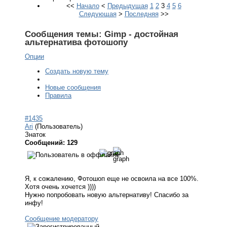
<<
Начало
<
Предыдущая
1
2
3
4
5
6
Следующая
>
Последняя
>>
Сообщения темы:
Gimp - достойная
альтернатива фотошопу
Опции
Создать новую тему
Новые сообщения
Правила
#1435
Ari
(Пользователь)
Знаток
Сообщений: 129
Я, к сожалению, Фотошоп еще не освоила на все 100%.
Хотя очень хочется ))))
Нужно попробовать новую альтернативу! Спасибо за
инфу!
Сообщение модератору