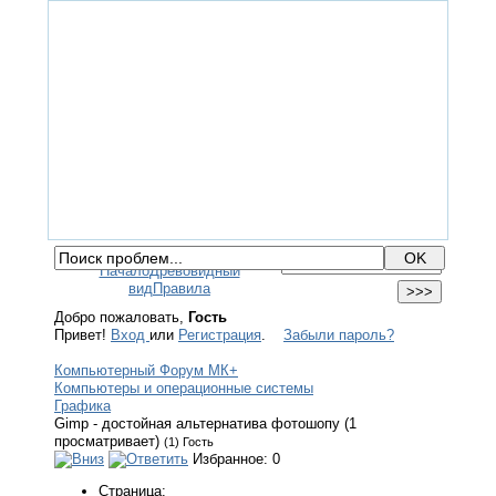
ГЛАВНАЯ
ФОРУМ
ПОМОЩЬ
КОНТАКТЫ
ВХОД / РЕГИСТРАЦИЯ
Начало
Древовидный
вид
Правила
Добро пожаловать,
Гость
Привет!
Вход
или
Регистрация
.
Забыли пароль?
Компьютерный Форум МК+
Компьютеры и операционные системы
Графика
Gimp - достойная альтернатива фотошопу (1
просматривает)
(1) Гость
Избранное: 0
Страница: